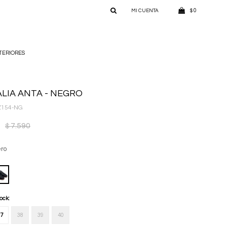
0
$
TERIORES
LIA ANTA - NEGRO
Z154-NG
7.590
$
ro
tock:
7
38
39
40