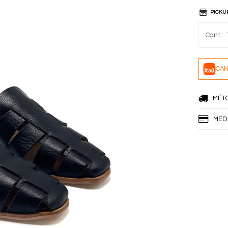
PICKU
CAN
MÉT
MED