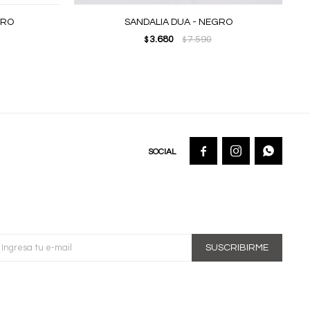
GRO
SANDALIA DUA - NEGRO
3.680
7.590
$
$



SUSCRIBIRME