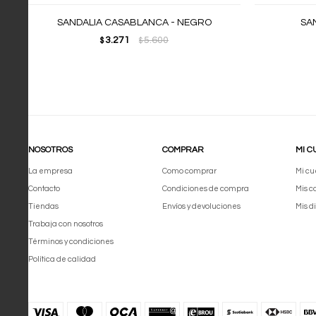
SANDALIA CASABLANCA - NEGRO
SA
3.271
5.600
$
$
NOSOTROS
COMPRAR
MI C
La empresa
Como comprar
Mi cu
Contacto
Condiciones de compra
Mis 
Tiendas
Envíos y devoluciones
Mis d
Trabaja con nosotros
Términos y condiciones
Política de calidad