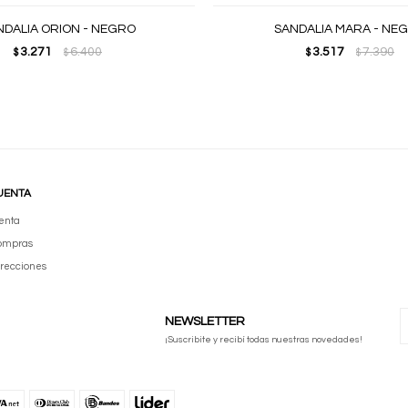
NDALIA ORION - NEGRO
SANDALIA MARA - NE
3.271
6.400
3.517
7.390
$
$
$
$
UENTA
enta
compras
irecciones
NEWSLETTER
¡Suscribite y recibí todas nuestras novedades!