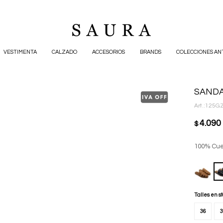
VESTIMENTA
CALZADO
ACCESORIOS
BRANDS
COLECCIONES AN
SANDA
125G
4.090
$
100% Cue
Talles en s
36
3