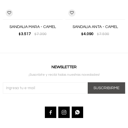
SANDALIA MARA - CAMEL
SANDALIA ANTA - CAMEL
3.517
7.390
4.090
7.590
$
$
$
$
NEWSLETTER
¡Suscribite y recibí todas nuestras novedades!
SUSCRIBIRME


