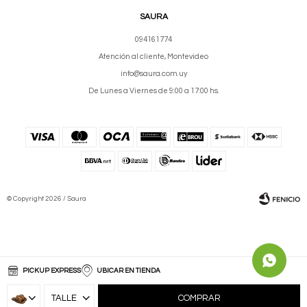
SAURA
094161774
Atención al cliente, Montevideo
info@saura.com.uy
De Lunes a Viernes de 9:00 a 17:00 hs.
© Copyright 2026 / Saura
PICKUP EXPRESS
UBICAR EN TIENDA
Fenicio
COMPRAR