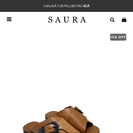
CANJEÁ TUS MILLAS ITAÚ
ACÁ
