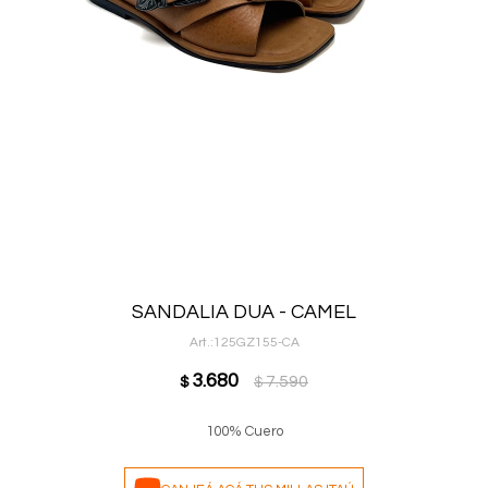
SANDALIA DUA - CAMEL
125GZ155-CA
3.680
7.590
$
$
100% Cuero