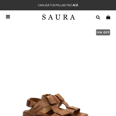
CANJEÁ TUS MILLAS ITAÚ
ACÁ
