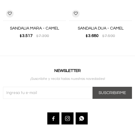
SANDALIA MARA - CAMEL
SANDALIA DUA - CAMEL
3.517
7.390
3.680
7.590
$
$
$
$
NEWSLETTER
¡Suscribite y recibí todas nuestras novedades!
SUSCRIBIRME


