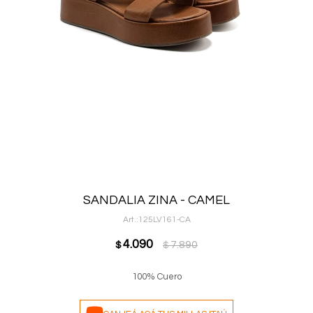
SANDALIA ZINA - CAMEL
125LV161-CA
4.090
7.890
$
$
100% Cuero