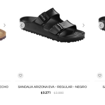
RECHO
SANDALIA ARIZONA EVA - REGULAR - NEGRO
S
3.271
3.990
$
$