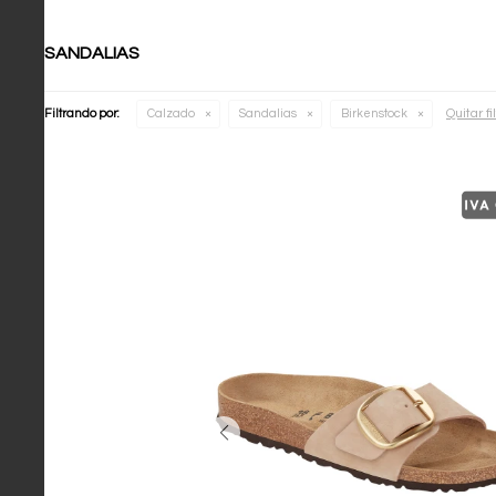
SANDALIAS
Quitar fi
Filtrando por:
Calzado
Sandalias
Birkenstock