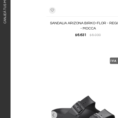
CANJEÁ TUS MILLAS ITAÚ
SANDALIA ARIZONA BIRKO-FLOR - RE
- MOCCA
6.631
8.090
$
$