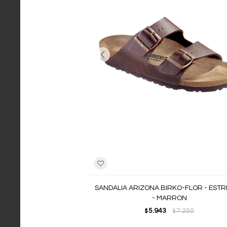
SANDALIA ARIZONA BIRKO-FLOR - EST
- MARRON
5.943
7.250
$
$