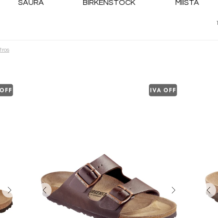
SAURA
BIRKENSTOCK
MIISTA
ltros