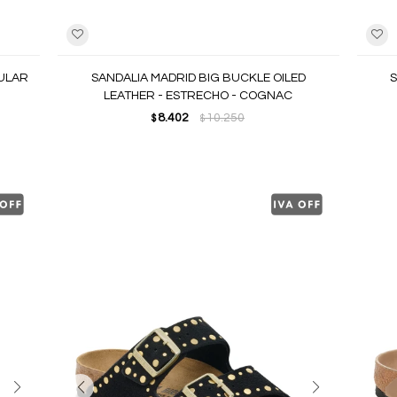
GULAR
SANDALIA MADRID BIG BUCKLE OILED
S
LEATHER - ESTRECHO - COGNAC
8.402
10.250
$
$