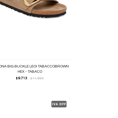
ONA BIG BUCKLE LEOI TABACCOBROWN
HEX - TABACO
9.713
11.850
$
$