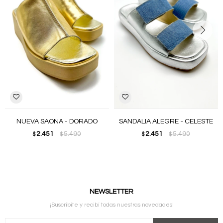
NUEVA SAONA - DORADO
SANDALIA ALEGRE - CELESTE
2.451
5.490
2.451
5.490
$
$
$
$
NEWSLETTER
¡Suscribite y recibí todas nuestras novedades!