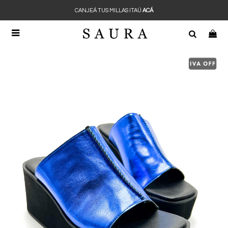
CANJEÁ TUS MILLAS ITAÚ
ACÁ
