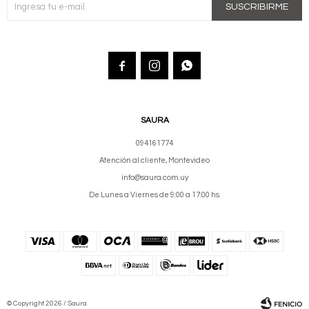
SUSCRIBIRME



SAURA
094161774
Atención al cliente, Montevideo
info@saura.com.uy
De Lunes a Viernes de 9:00 a 17:00 hs.
© Copyright 2026 / Saura