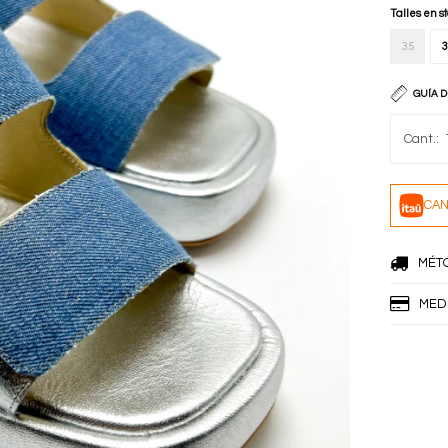
Talles en s
35
3
GUÍA D
CAN
MÉT
MED