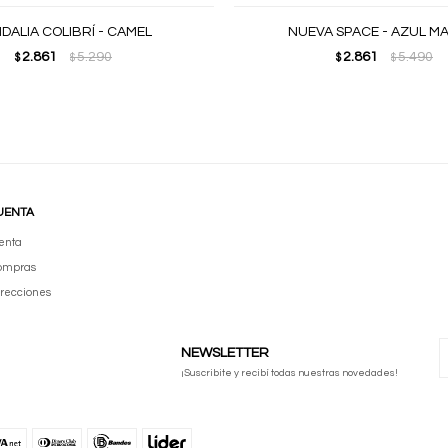
DALIA COLIBRÍ - CAMEL
NUEVA SPACE - AZUL M
2.861
5.290
2.861
5.490
$
$
$
$
UENTA
enta
compras
irecciones
NEWSLETTER
¡Suscribite y recibí todas nuestras novedades!