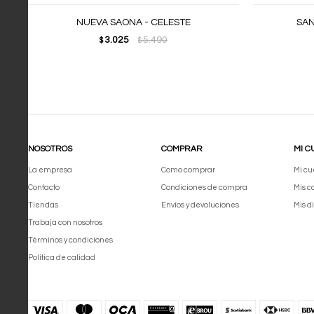
NUEVA SAONA - CELESTE
SAN
3.025
5.490
$
$
NOSOTROS
COMPRAR
MI C
La empresa
Como comprar
Mi cu
Contacto
Condiciones de compra
Mis 
Tiendas
Envíos y devoluciones
Mis d
Trabaja con nosotros
Términos y condiciones
Política de calidad