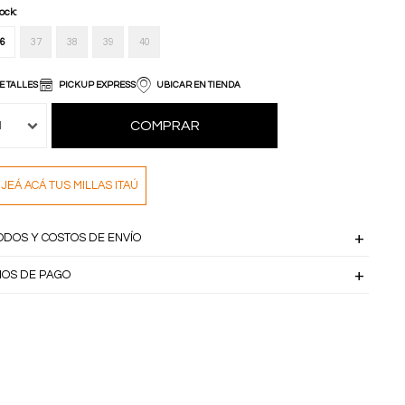
tock:
6
37
38
39
40
E TALLES
PICKUP EXPRESS
UBICAR EN TIENDA
COMPRAR
1
JEÁ ACÁ TUS MILLAS ITAÚ
ODOS Y COSTOS DE ENVÍO
IOS DE PAGO