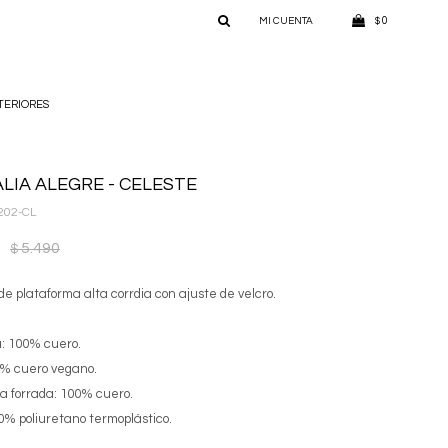
0
$
TERIORES
LIA ALEGRE - CELESTE
202-CL
5.490
$
de plataforma alta corrdia con ajuste de velcro.
: 100% cuero.
0% cuero vegano.
a forrada: 100% cuero.
0% poliuretano termoplástico.