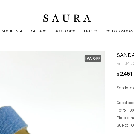
VESTIMENTA
CALZADO
ACCESORIOS
BRANDS
COLECCIONES AN
SANDA
124NI
2.451
$
Sandalia 
Capellada
Forro: 10
Plataform
Suela: 10