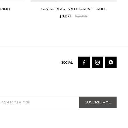
ARINO
SANDALIA ARENA DORADA - CAMEL
3.271
6.390
$
$



SUSCRIBIRME