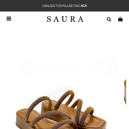
CANJEÁ TUS MILLAS ITAÚ
ACÁ
