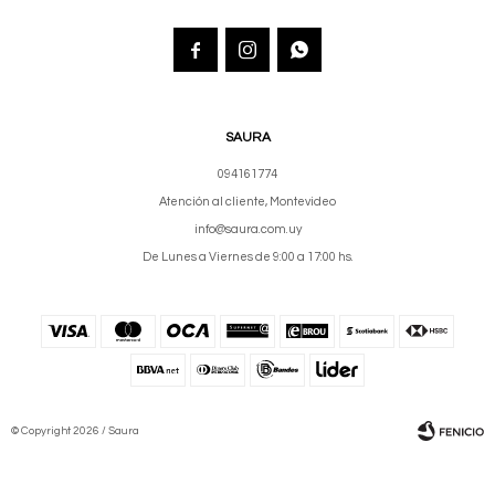



SAURA
094161774
Atención al cliente, Montevideo
info@saura.com.uy
De Lunes a Viernes de 9:00 a 17:00 hs.
© Copyright 2026 / Saura