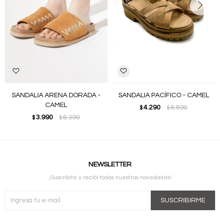
SANDALIA ARENA DORADA -
SANDALIA PACÍFICO - CAMEL
CAMEL
4.290
6.890
$
$
3.990
6.390
$
$
NEWSLETTER
¡Suscribite y recibí todas nuestras novedades!
SUSCRIBIRME