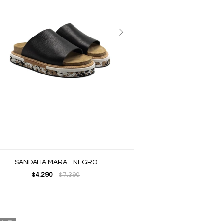
SANDALIA MARA - NEGRO
4.290
7.390
$
$