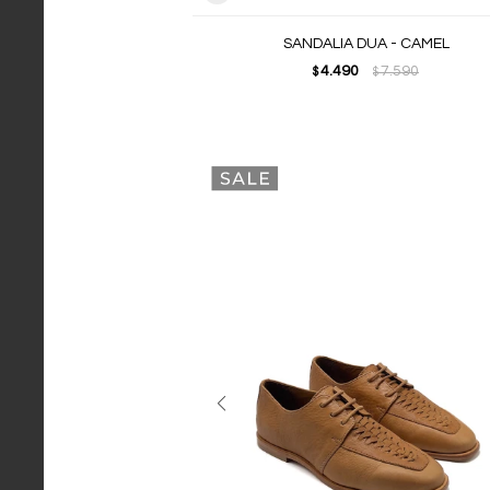
SANDALIA DUA - CAMEL
4.490
7.590
$
$