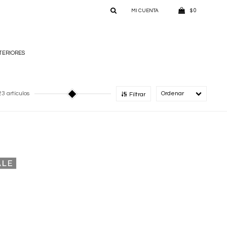
0
$
TERIORES
23 artículos
Recomendado
Filtrar