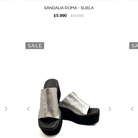
SANDALIA ROMA - SUELA
5.990
9.200
$
$