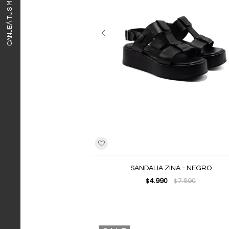
CANJEÁ TUS MILLAS ITAÚ
SANDALIA ZINA - NEGRO
4.990
7.890
$
$