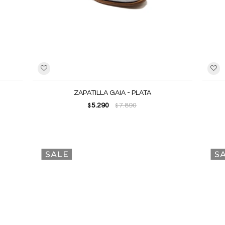
ZAPATILLA GAIA - PLATA
5.290
7.890
$
$