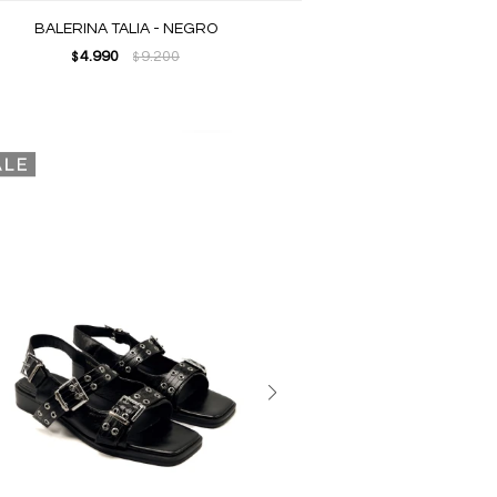
BALERINA TALIA - NEGRO
4.990
9.200
$
$