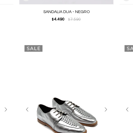
SANDALIA DUA - NEGRO
4.490
7.590
$
$