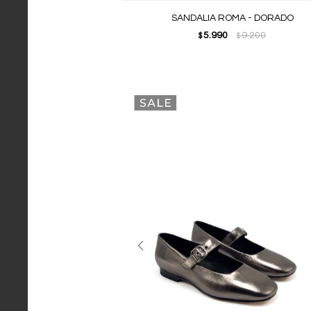
SANDALIA ROMA - DORADO
5.990
9.200
$
$