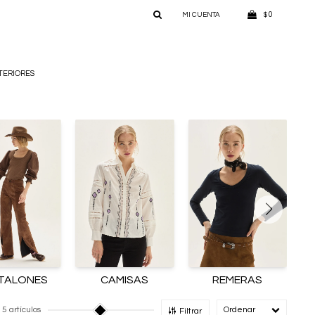
0
$
TERIORES
TALONES
CAMISAS
REMERAS
5 artículos
Recomendado
Filtrar