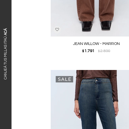
ACÁ
CANJEÁ TUS MILLAS ITAÚ
JEAN WILLOW - MARRON
1.791
2.890
$
$