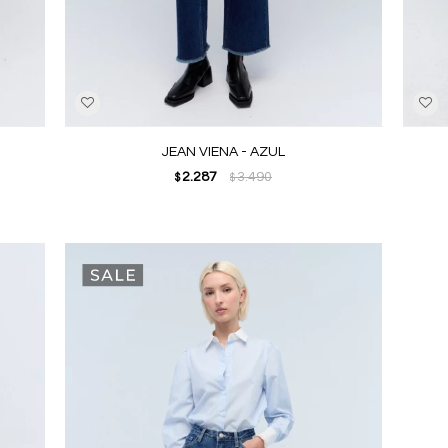
JEAN VIENA - AZUL
2.287
3.490
$
$