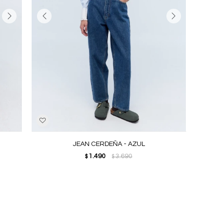
JEAN CERDEÑA - AZUL
1.490
3.690
$
$