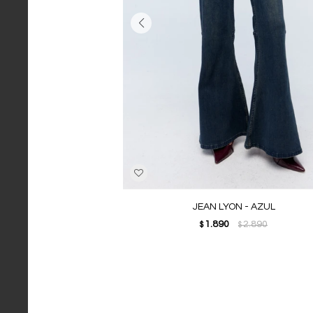
JEAN LYON - AZUL
1.890
2.890
$
$