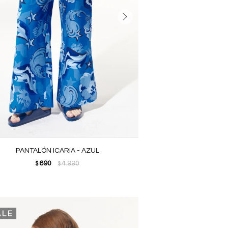
PANTALÓN ICARIA - AZUL
690
4.990
$
$