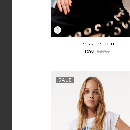
TOP TIKAL - PETROLEO
590
2.790
$
$