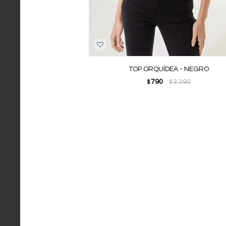
TOP ORQUÍDEA - NEGRO
790
3.290
$
$