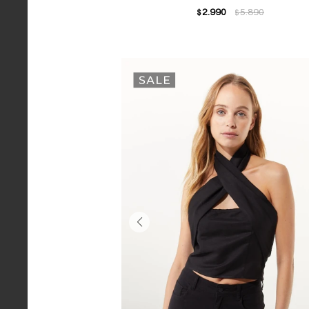
2.990
5.890
$
$