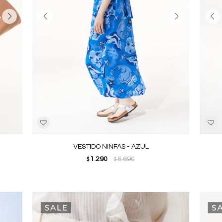
VESTIDO NINFAS - AZUL
1.290
6.690
$
$