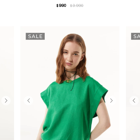
990
3.990
$
$