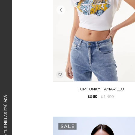
TOP FUNKY - AMARILLO
590
1.490
ACÁ
$
$
CANJEÁ TUS MILLAS ITAÚ