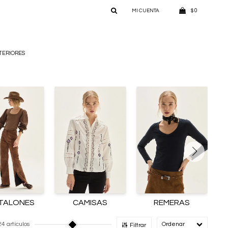
0
$
TERIORES
TALONES
CAMISAS
REMERAS
24 artículos
Recomendado
Filtrar