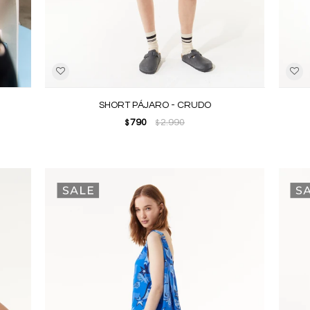
SHORT PÁJARO - CRUDO
790
2.990
$
$