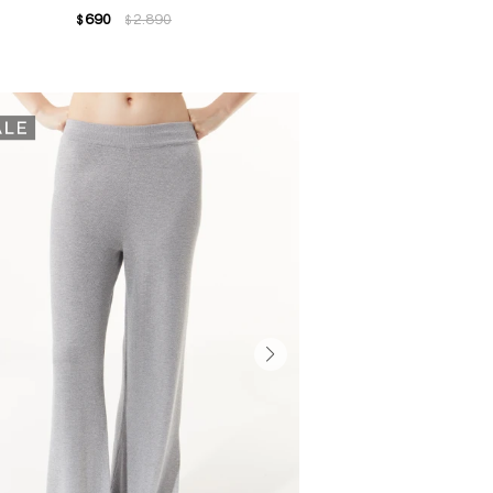
690
2.890
$
$