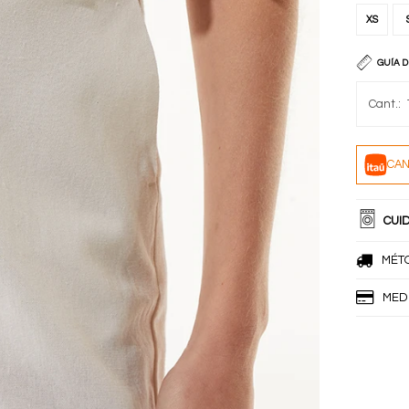
XS
GUÍA D
CAN
CUI
MÉT
MED