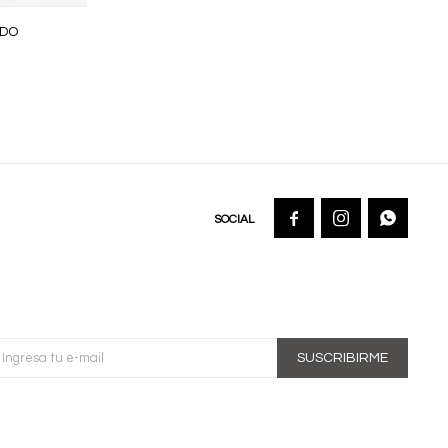
UDO



SUSCRIBIRME