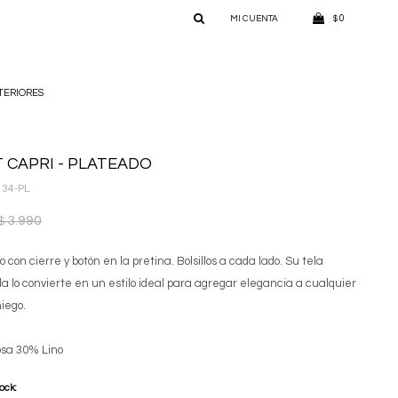
0
$
TERIORES
 CAPRI - PLATEADO
134-PL
3.990
$
o con cierre y botón en la pretina. Bolsillos a cada lado. Su tela
a lo convierte en un estilo ideal para agregar elegancia a cualquier
niego.
osa 30% Lino
tock: