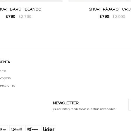
HORT BARÚ - BLANCO
SHORT PÁJARO - CR
790
2.790
790
2.990
$
$
$
$
UENTA
enta
compras
irecciones
NEWSLETTER
¡Suscribite y recibí todas nuestras novedades!