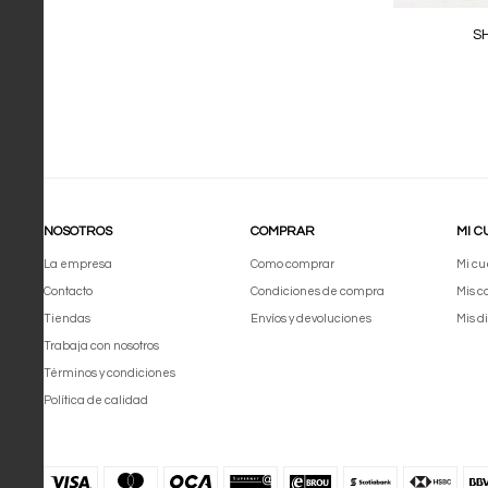
S
NOSOTROS
COMPRAR
MI C
La empresa
Como comprar
Mi cu
Contacto
Condiciones de compra
Mis 
Tiendas
Envíos y devoluciones
Mis d
Trabaja con nosotros
Términos y condiciones
Política de calidad