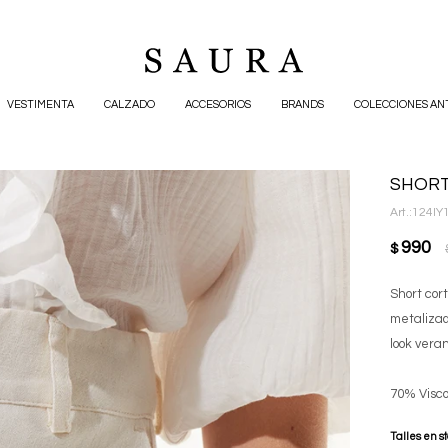
VESTIMENTA
CALZADO
ACCESORIOS
BRANDS
COLECCIONES AN
SHORT
124IY
990
$
Short cort
metalizad
look vera
70% Visc
Talles en s