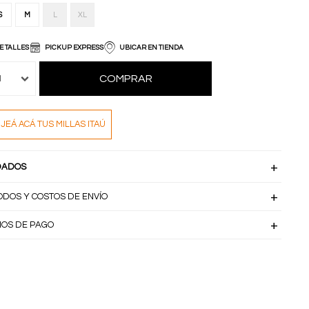
S
M
L
XL
E TALLES
PICKUP EXPRESS
UBICAR EN TIENDA
COMPRAR
1
JEÁ ACÁ TUS MILLAS ITAÚ
DADOS
ODOS Y COSTOS DE ENVÍO
IOS DE PAGO