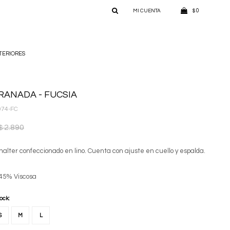
0
$
TERIORES
RANADA - FUCSIA
074-FC
2.890
$
o halter confeccionado en lino. Cuenta con ajuste en cuello y espalda.
 45% Viscosa
tock:
S
M
L