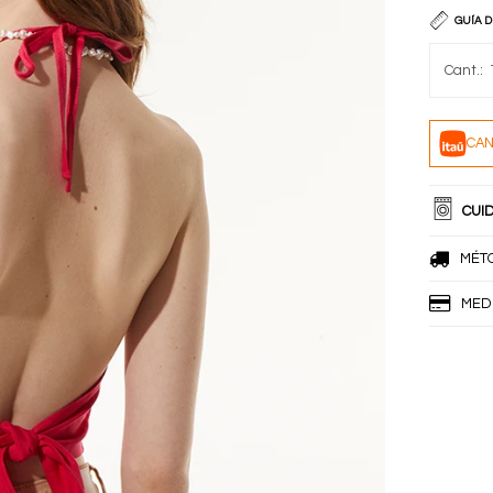
GUÍA D
CAN
CUI
MÉT
MED