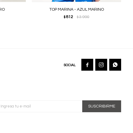
GRO
TOP MARINA - AZUL MARINO
812
3.990
$
$



SUSCRIBIRME