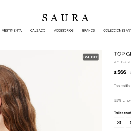
VESTIMENTA
CALZADO
ACCESORIOS
BRANDS
COLECCIONES AN
TOP G
124IY
566
$
Top estil
55% Lino
Talles en s
XS