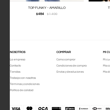
TOP FUNKY - AMARILLO
T
484
1.490
$
$
NOSOTROS
COMPRAR
MI C
La empresa
Como comprar
Mi cu
Contacto
Condiciones de compra
Mis 
Tiendas
Envíos y devoluciones
Mis d
Trabaja con nosotros
Términos y condiciones
Política de calidad