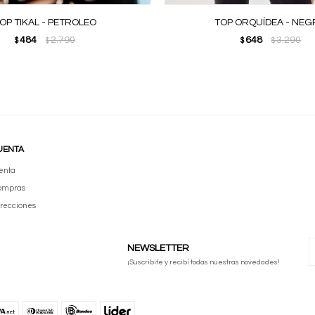
OP TIKAL - PETROLEO
TOP ORQUÍDEA - NE
484
2.790
648
3.290
$
$
$
$
UENTA
enta
compras
irecciones
NEWSLETTER
¡Suscribite y recibí todas nuestras novedades!