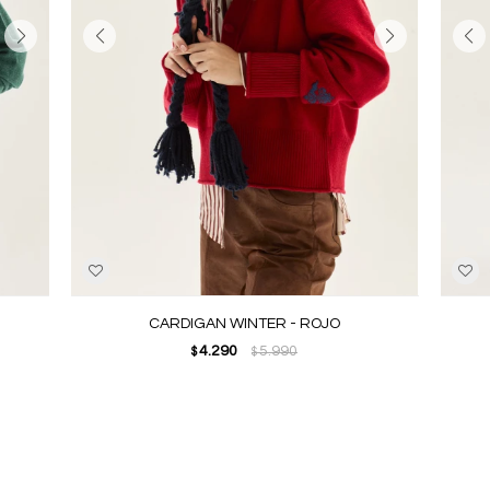
CARDIGAN WINTER - ROJO
4.290
5.990
$
$