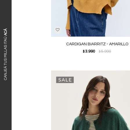
ACÁ
CANJEÁ TUS MILLAS ITAÚ
CARDIGAN BIARRITZ - AMARILLO
3.990
5.990
$
$