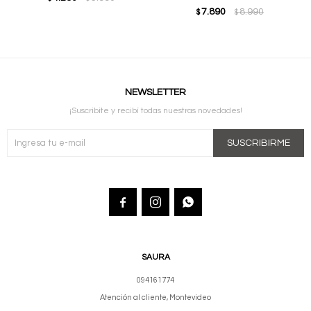
7.890
8.990
$
$
NEWSLETTER
¡Suscribite y recibí todas nuestras novedades!
SUSCRIBIRME



SAURA
094161774
Atención al cliente, Montevideo