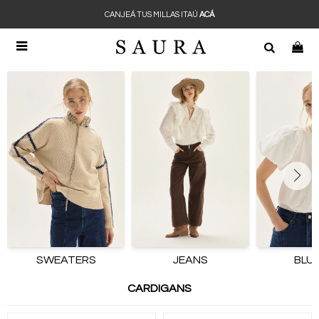
CANJEÁ TUS MILLAS ITAÚ
ACÁ

SWEATERS
JEANS
BLU
CARDIGANS