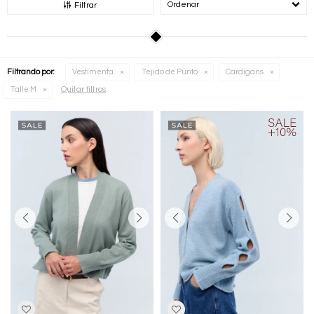
Recomendados
Filtrar
Filtrando por:
Vestimenta
Tejido de Punto
Cardigans
Quitar filtros
Talle M