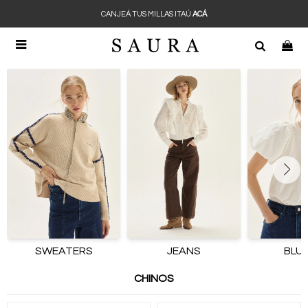
CANJEÁ TUS MILLAS ITAÚ
ACÁ

SWEATERS
JEANS
BLU
CHINOS