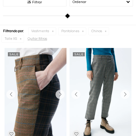
Recomendados
Filtrar
Filtrando por:
Vestimenta
Pantalones
Chinos
Quitar filtros
Talle XS