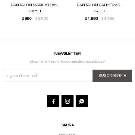
PANTALÓN MANHATTAN -
PANTALÓN PALMERAS -
CAMEL
CRUDO
990
3.690
1.990
4.690
$
$
$
$
NEWSLETTER
¡Suscribite y recibí todas nuestras novedades!
SUSCRIBIRME



SAURA