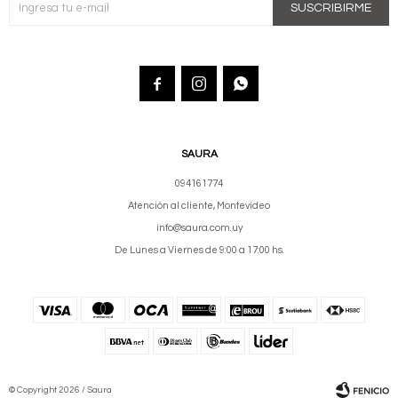
SUSCRIBIRME



SAURA
094161774
Atención al cliente, Montevideo
info@saura.com.uy
De Lunes a Viernes de 9:00 a 17:00 hs.
© Copyright 2026 / Saura