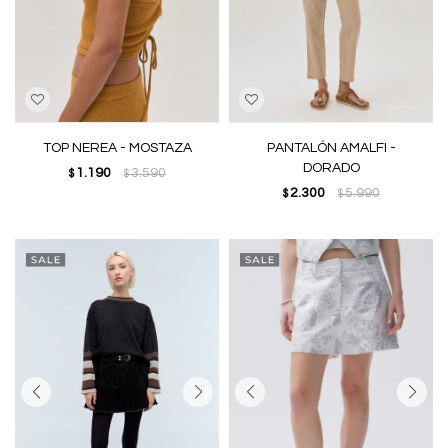
TOP NEREA - MOSTAZA
PANTALÓN AMALFI -
DORADO
1.190
3.590
$
$
2.300
5.990
$
$