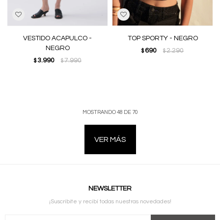
VESTIDO ACAPULCO -
TOP SPORTY - NEGRO
NEGRO
690
2.290
$
$
3.990
7.990
$
$
MOSTRANDO
48
DE
70
VER MÁS
NEWSLETTER
¡Suscribite y recibí todas nuestras novedades!