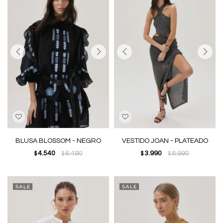
BLUSA BLOSSOM - NEGRO
VESTIDO JOAN - PLATEADO
4.540
6.490
3.990
6.990
$
$
$
$