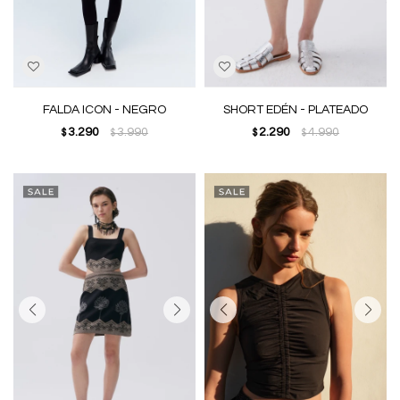
FALDA ICON - NEGRO
SHORT EDÉN - PLATEADO
3.290
3.990
2.290
4.990
$
$
$
$