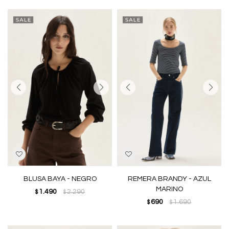
BLUSA BAYA - NEGRO
REMERA BRANDY - AZUL
MARINO
1.490
2.290
$
$
690
1.690
$
$