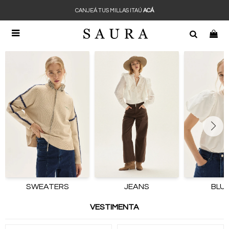
CANJEÁ TUS MILLAS ITAÚ
ACÁ

SWEATERS
JEANS
BLU
VESTIMENTA