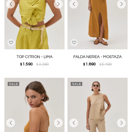
TOP CITRON - LIMA
FALDA NEREA - MOSTAZA
1.590
3.390
1.690
5.490
$
$
$
$