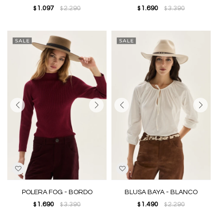
1.097
2.290
1.690
3.390
$
$
$
$
POLERA FOG - BORDO
BLUSA BAYA - BLANCO
1.690
3.390
1.490
2.290
$
$
$
$