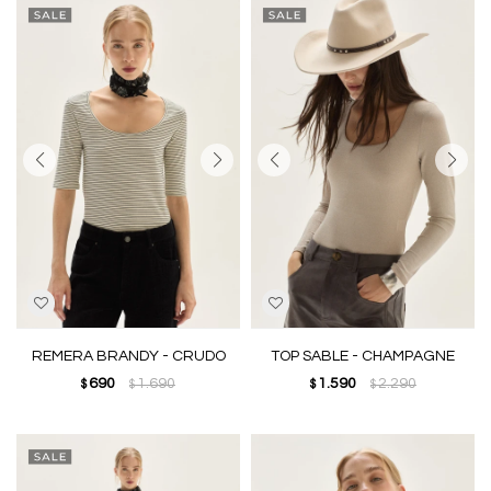
REMERA BRANDY - CRUDO
TOP SABLE - CHAMPAGNE
690
1.690
1.590
2.290
$
$
$
$