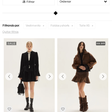
Recomendados
Filtrar
Filtrando por:
Vestimenta
Faldas y shorts
Talle XS
Quitar filtros