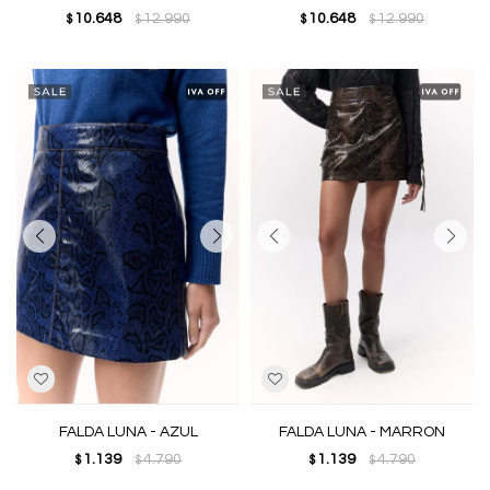
10.648
12.990
10.648
12.990
$
$
$
$
FALDA LUNA - AZUL
FALDA LUNA - MARRON
1.139
4.790
1.139
4.790
$
$
$
$