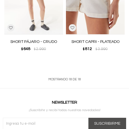
SHORT PÁJARO - CRUDO
SHORT CAPRI - PLATEADO
648
2.990
812
3.990
$
$
$
$
MOSTRANDO
18
DE
18
NEWSLETTER
¡Suscribite y recibí todas nuestras novedades!
SUSCRIBIRME