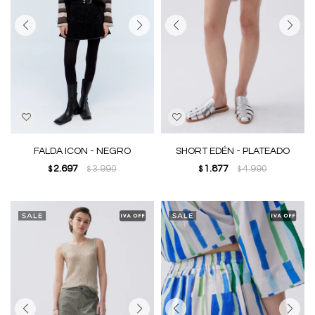
FALDA ICON - NEGRO
SHORT EDÉN - PLATEADO
2.697
3.990
1.877
4.990
$
$
$
$