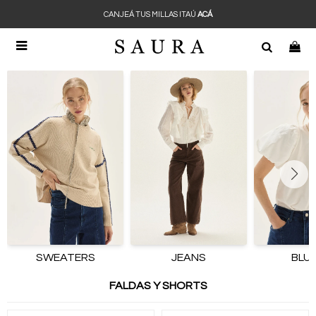
CANJEÁ TUS MILLAS ITAÚ
ACÁ

SWEATERS
JEANS
BLU
FALDAS Y SHORTS