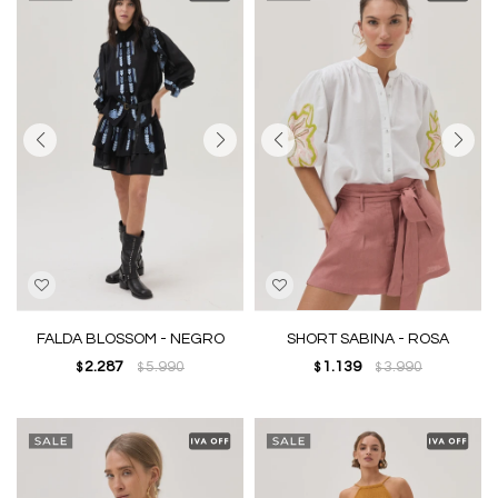
FALDA BLOSSOM - NEGRO
SHORT SABINA - ROSA
2.287
5.990
1.139
3.990
$
$
$
$