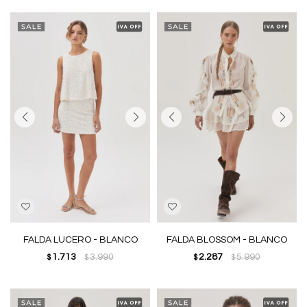
FALDA LUCERO - BLANCO
FALDA BLOSSOM - BLANCO
1.713
3.990
2.287
5.990
$
$
$
$