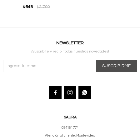
648
2.790
$
$
NEWSLETTER
¡Suscribite y recibí todas nuestras novedades!
SUSCRIBIRME



SAURA
094161774
Atención al cliente, Montevideo