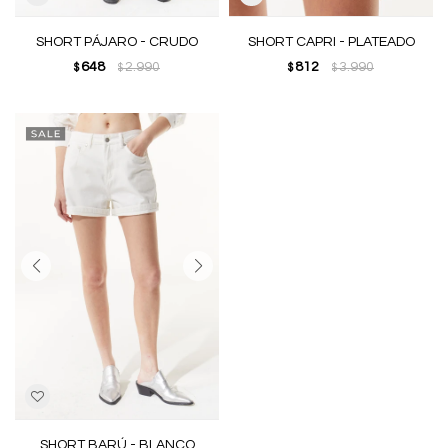
SHORT PÁJARO - CRUDO
SHORT CAPRI - PLATEADO
648
2.990
812
3.990
$
$
$
$
SHORT BARÚ - BLANCO