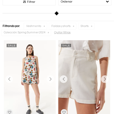
Recomendados
Filtrar
Filtrando por:
Vestimenta
Faldas y shorts
Shorts
Quitar filtros
Colección:
Spring Summer 2024