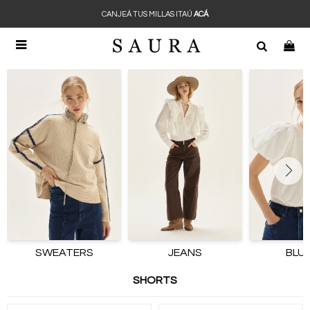
CANJEÁ TUS MILLAS ITAÚ
ACÁ

SWEATERS
JEANS
BLU
SHORTS