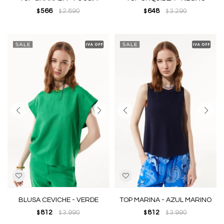
566
2.890
648
3.290
$
$
$
$
BLUSA CEVICHE - VERDE
TOP MARINA - AZUL MARINO
812
3.990
812
3.990
$
$
$
$