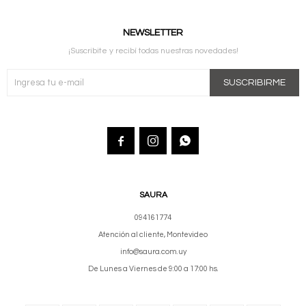
NEWSLETTER
¡Suscribite y recibí todas nuestras novedades!
SUSCRIBIRME



SAURA
094161774
Atención al cliente, Montevideo
info@saura.com.uy
De Lunes a Viernes de 9:00 a 17:00 hs.