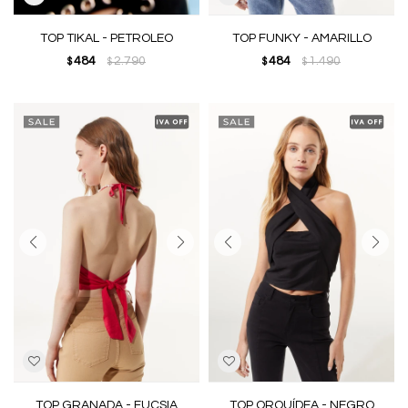
TOP TIKAL - PETROLEO
TOP FUNKY - AMARILLO
484
2.790
484
1.490
$
$
$
$
TOP GRANADA - FUCSIA
TOP ORQUÍDEA - NEGRO