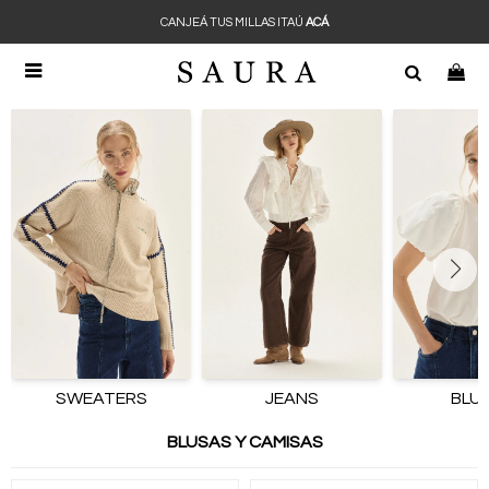
CANJEÁ TUS MILLAS ITAÚ
ACÁ

SWEATERS
JEANS
BLU
BLUSAS Y CAMISAS