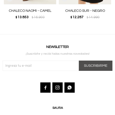
CHALECO NAOMI - CAMEL
CHALECO SUR - NEGRO
13.853
16.900
12.287
14.990
$
$
$
$
NEWSLETTER
¡Suscribite y recibí todas nuestras novedades!
SUSCRIBIRME



SAURA