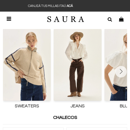
CANJEÁ TUS MILLAS ITAÚ
ACÁ

SWEATERS
JEANS
BLU
CHALECOS