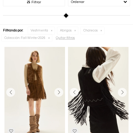
Recomendados
Filtrar
Filtrando por:
Vestimenta
Abrigos
Chalecos
Quitar filtros
Colección:
Fall Winter 2026