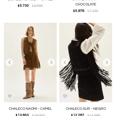
CHOCOLATE
5.730
9.990
$
$
5.976
7.290
$
$
CHALECO NAOMI - CAMEL
CHALECO SUR - NEGRO
13.853
16.900
12.287
14.990
$
$
$
$