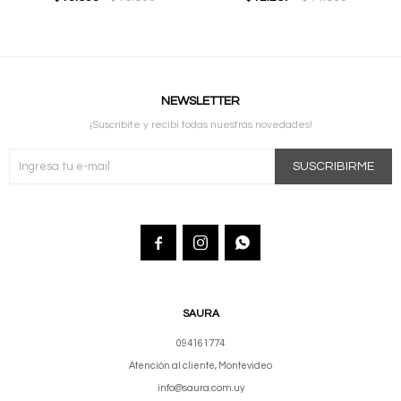
NEWSLETTER
¡Suscribite y recibí todas nuestras novedades!
SUSCRIBIRME



SAURA
094161774
Atención al cliente, Montevideo
info@saura.com.uy