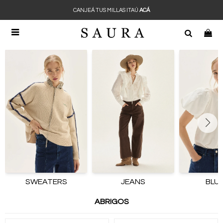
CANJEÁ TUS MILLAS ITAÚ
ACÁ

SWEATERS
JEANS
BLU
ABRIGOS