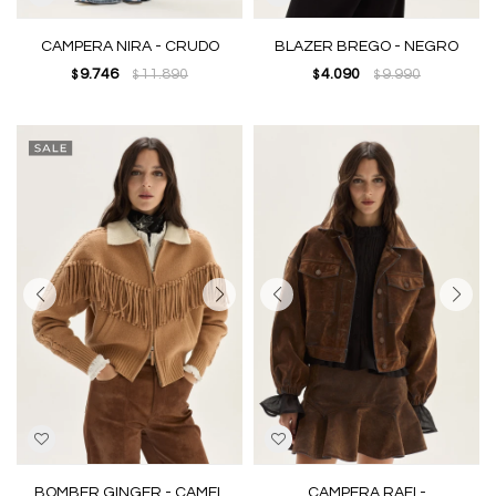
CAMPERA NIRA - CRUDO
BLAZER BREGO - NEGRO
9.746
11.890
4.090
9.990
$
$
$
$
BOMBER GINGER - CAMEL
CAMPERA RAFI -