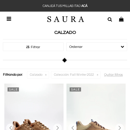
CANJEÁ TUS MILLAS ITAÚ
ACÁ

CALZADO
Recomendados
Filtrar
Quitar filtros
Filtrando por:
Calzado
Colección:
Fall Winter 2022