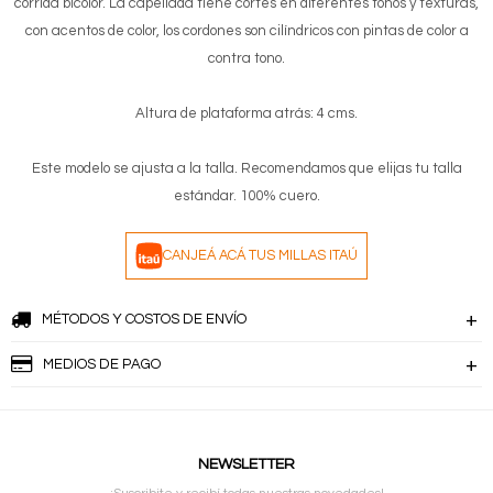
corrida bicolor. La capellada tiene cortes en diferentes tonos y texturas,
con acentos de color, los cordones son cilíndricos con pintas de color a
contra tono.
Altura de plataforma atrás: 4 cms.
Este modelo se ajusta a la talla. Recomendamos que elijas tu talla
estándar. 100% cuero.
CANJEÁ ACÁ TUS MILLAS ITAÚ
MÉTODOS Y COSTOS DE ENVÍO
MEDIOS DE PAGO
NEWSLETTER