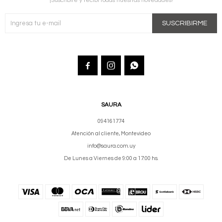
¡Suscribite y recibí todas nuestras novedades!
SUSCRIBIRME



SAURA
094161774
Atención al cliente, Montevideo
info@saura.com.uy
De Lunes a Viernes de 9:00 a 17:00 hs.