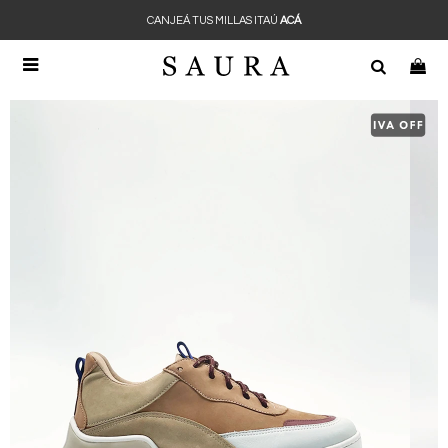
CANJEÁ TUS MILLAS ITAÚ
ACÁ
