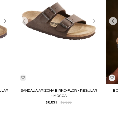
GULAR
SANDALIA ARIZONA BIRKO-FLOR - REGULAR
BO
- MOCCA
6.631
8.090
$
$