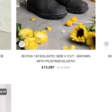
DE
BOTAS 1919 ELASTIC SIDE V CUT - BROWN
BO
WITH MUSTARD ELASTIC
10.287
12.550
$
$