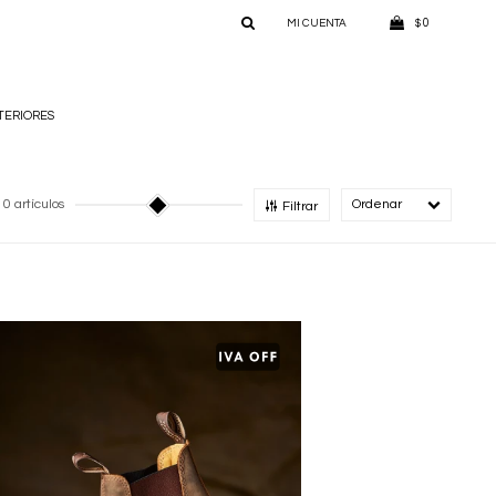
0
$
TERIORES
10 artículos
Recomendado
Filtrar