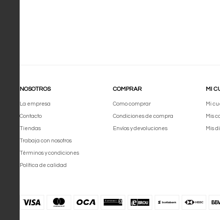
NOSOTROS
COMPRAR
MI C
La empresa
Como comprar
Mi cu
Contacto
Condiciones de compra
Mis 
Tiendas
Envíos y devoluciones
Mis d
Trabaja con nosotros
Términos y condiciones
Política de calidad