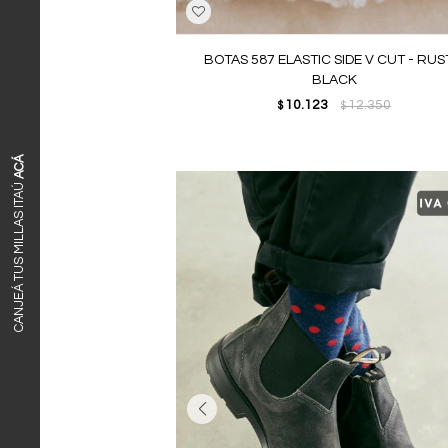
BOTAS 587 ELASTIC SIDE V CUT - RUS
BLACK
10.123
12.350
$
$
ACÁ
CANJEÁ TUS MILLAS ITAÚ