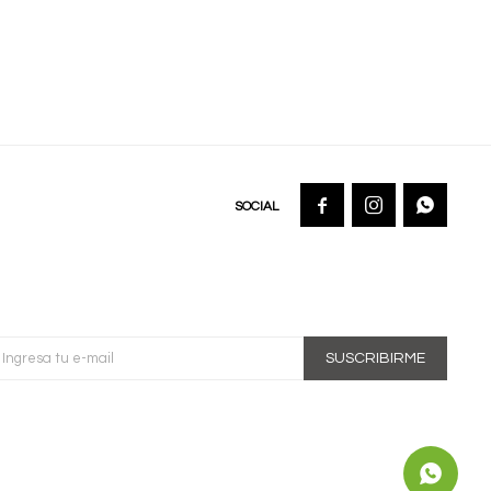



SUSCRIBIRME