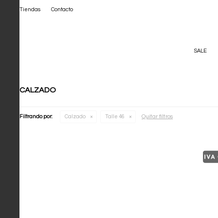
Tiendas
Contacto
SALE
CALZADO
Quitar filtros
Filtrando por:
Calzado
Talle 46