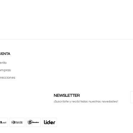
UENTA
enta
compras
irecciones
NEWSLETTER
¡Suscribite y recibí todas nuestras novedades!