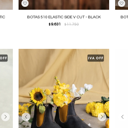
TIC
BOTAS 510 ELASTIC SIDE V CUT - BLACK
BOT
9.631
11.750
$
$