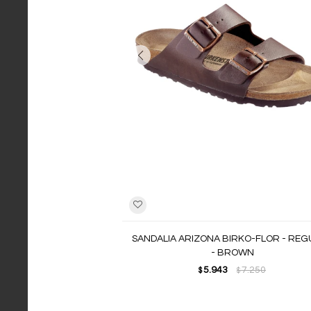
SANDALIA ARIZONA BIRKO-FLOR - RE
- BROWN
5.943
7.250
$
$