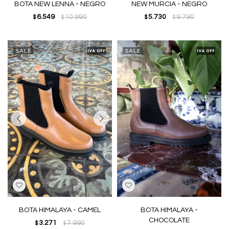
BOTA NEW LENNA - NEGRO
NEW MURCIA - NEGRO
6.549
10.990
5.730
9.790
$
$
$
$
BOTA HIMALAYA - CAMEL
BOTA HIMALAYA -
CHOCOLATE
3.271
7.990
$
$