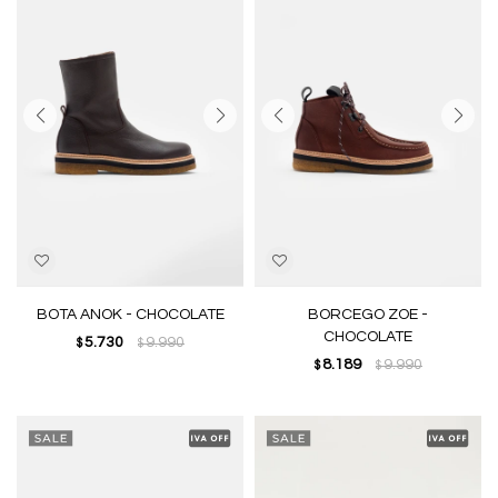
BOTA ANOK - CHOCOLATE
BORCEGO ZOE -
CHOCOLATE
5.730
9.990
$
$
8.189
9.990
$
$