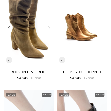
BOTA CAFETAL - BEIGE
BOTA FROST - DORADO
4.090
8.390
4.090
7.990
$
$
$
$