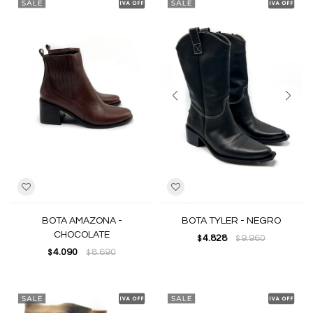
BOTA AMAZONA -
BOTA TYLER - NEGRO
CHOCOLATE
4.828
9.960
$
$
4.090
8.690
$
$