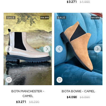
3.271
4.990
$
$
BOTA MANCHESTER -
BOTA BOWIE - CAMEL
CAMEL
4.090
6.890
$
$
3.271
8.290
$
$