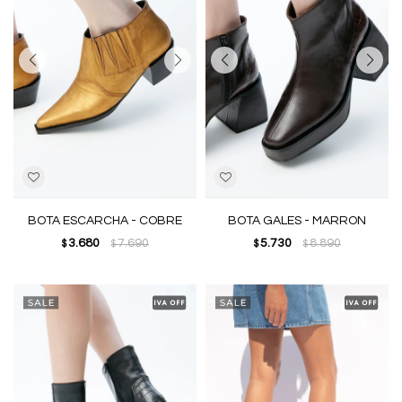
BOTA ESCARCHA - COBRE
BOTA GALES - MARRON
3.680
7.690
5.730
8.890
$
$
$
$