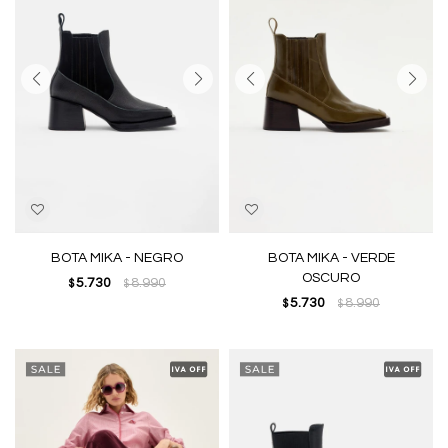
BOTA MIKA - NEGRO
BOTA MIKA - VERDE
OSCURO
5.730
8.990
$
$
5.730
8.990
$
$