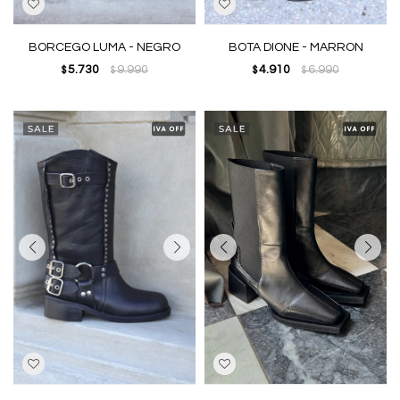
BORCEGO LUMA - NEGRO
BOTA DIONE - MARRON
5.730
9.990
4.910
6.990
$
$
$
$