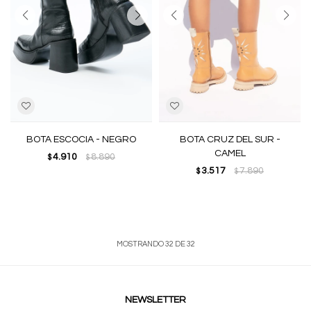
BOTA ESCOCIA - NEGRO
BOTA CRUZ DEL SUR -
CAMEL
4.910
8.890
$
$
3.517
7.890
$
$
MOSTRANDO
32
DE
32
NEWSLETTER