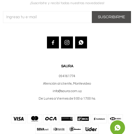
¡Suscribite y recibí todas nuestras novedades!
SUSCRIBIRME



SAURA
094161774
Atención al cliente, Montevideo
info@saura.com.uy
De Lunes a Viernes de 9:00 a 17:00 hs.