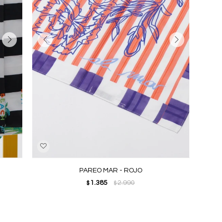
PAREO MAR - ROJO
1.385
2.990
$
$