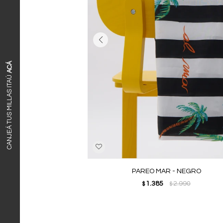
ACÁ
CANJEÁ TUS MILLAS ITAÚ
PAREO MAR - NEGRO
1.385
2.990
$
$