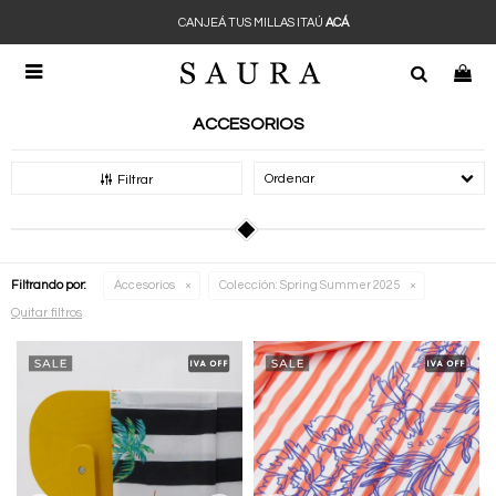
CANJEÁ TUS MILLAS ITAÚ
ACÁ

ACCESORIOS
Recomendados
Filtrar
Filtrando por:
Accesorios
Colección:
Spring Summer 2025
Quitar filtros