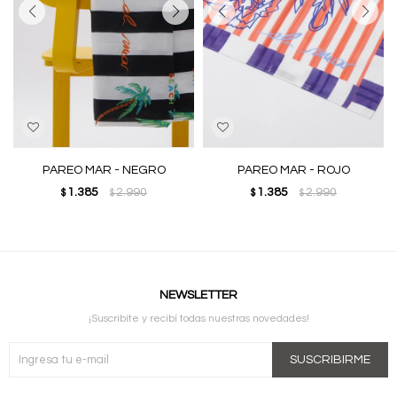
PAREO MAR - NEGRO
PAREO MAR - ROJO
1.385
2.990
1.385
2.990
$
$
$
$
NEWSLETTER
¡Suscribite y recibí todas nuestras novedades!
SUSCRIBIRME