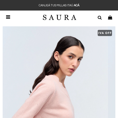
CANJEÁ TUS MILLAS ITAÚ
ACÁ
