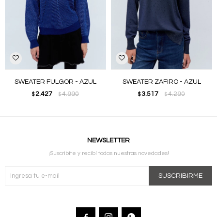
SWEATER FULGOR - AZUL
SWEATER ZAFIRO - AZUL
2.427
4.990
3.517
4.290
$
$
$
$
NEWSLETTER
¡Suscribite y recibí todas nuestras novedades!
SUSCRIBIRME


