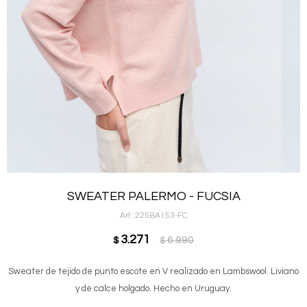
SWEATER PALERMO - FUCSIA
225BA153-FC
3.271
6.990
$
$
Sweater de tejido de punto escote en V realizado en Lambswool. Liviano
y de calce holgado. Hecho en Uruguay.