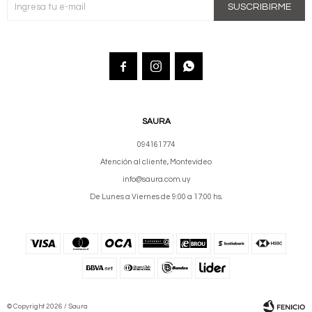
SUSCRIBIRME



SAURA
094161774
Atención al cliente, Montevideo
info@saura.com.uy
De Lunes a Viernes de 9:00 a 17:00 hs.
© Copyright 2026 / Saura