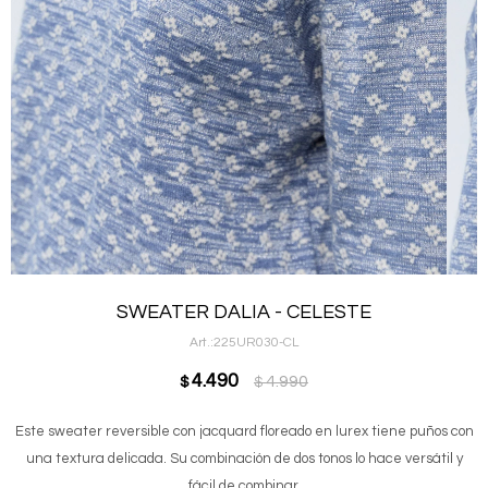
SWEATER DALIA - CELESTE
225UR030-CL
4.490
4.990
$
$
Este sweater reversible con jacquard floreado en lurex tiene puños con
una textura delicada. Su combinación de dos tonos lo hace versátil y
fácil de combinar.