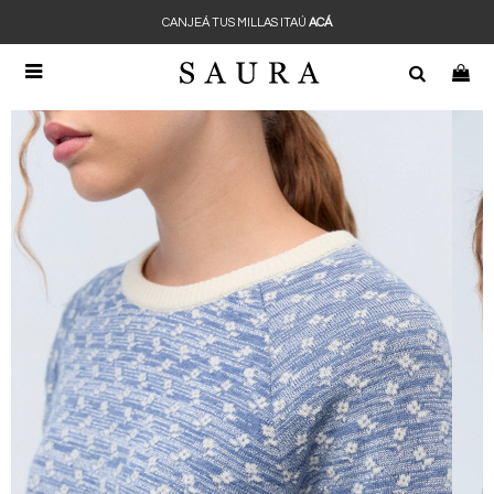
CANJEÁ TUS MILLAS ITAÚ
ACÁ
