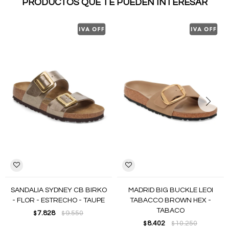
PRODUCTOS QUE TE PUEDEN INTERESAR
SANDALIA SYDNEY CB BIRKO
MADRID BIG BUCKLE LEOI
- FLOR - ESTRECHO - TAUPE
TABACCO BROWN HEX -
TABACO
7.828
9.550
$
$
8.402
10.250
$
$