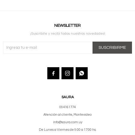
NEWSLETTER
¡Suscribite y recibí todas nuestras novedades!
SUSCRIBIRME



SAURA
094161774
Atención al cliente, Montevideo
info@saura.com.uy
De Lunes a Viernes de 9:00 a 17:00 hs.