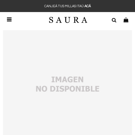
CANJEÁ TUS MILLAS ITAÚ
ACÁ
