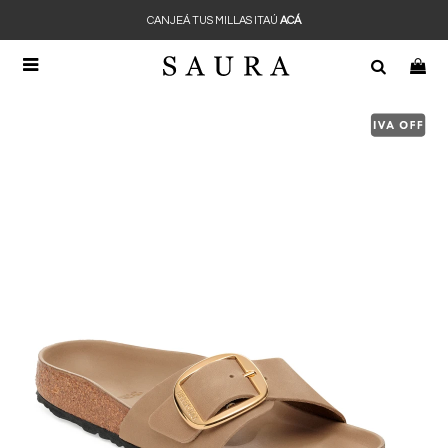
CANJEÁ TUS MILLAS ITAÚ
ACÁ
