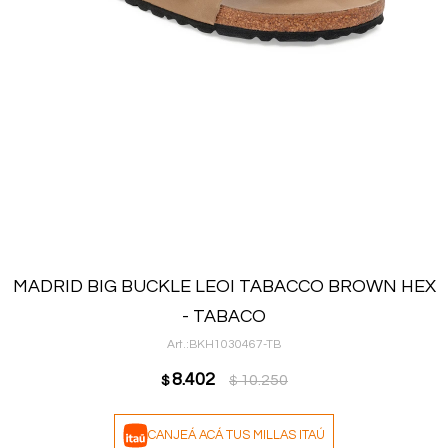
MADRID BIG BUCKLE LEOI TABACCO BROWN HEX
- TABACO
BKH1030467-TB
8.402
10.250
$
$
CANJEÁ ACÁ TUS MILLAS ITAÚ