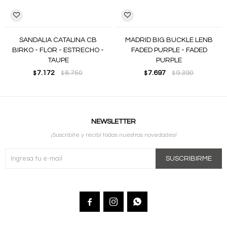
SANDALIA CATALINA CB
MADRID BIG BUCKLE LENB
BIRKO - FLOR - ESTRECHO -
FADED PURPLE - FADED
TAUPE
PURPLE
7.172
8.750
7.697
9.390
$
$
$
$
NEWSLETTER
¡Suscribite y recibí todas nuestras novedades!
SUSCRIBIRME


