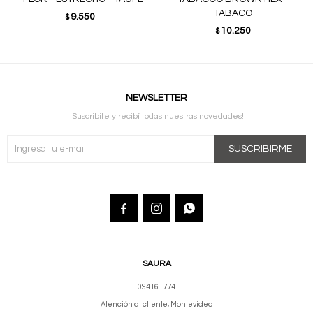
TABACO
9.550
$
10.250
$
NEWSLETTER
¡Suscribite y recibí todas nuestras novedades!
SUSCRIBIRME



SAURA
094161774
Atención al cliente, Montevideo