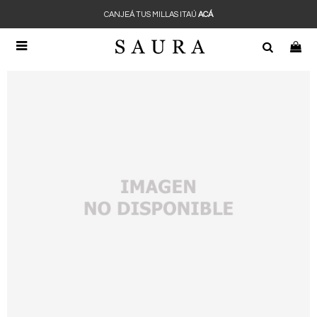
CANJEÁ TUS MILLAS ITAÚ
ACÁ
