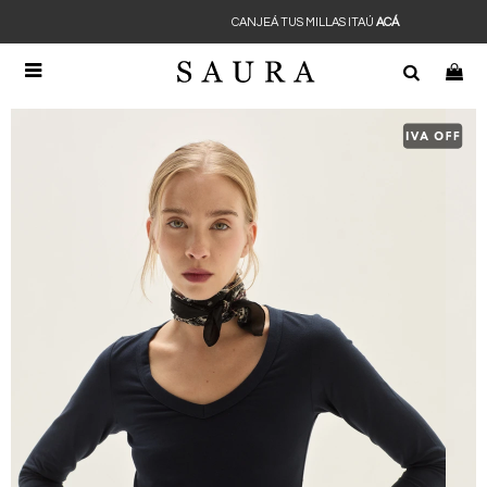
CANJEÁ TUS MILLAS ITAÚ
ACÁ
