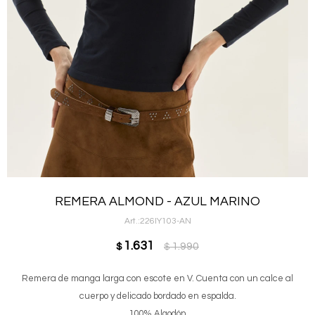
REMERA ALMOND - AZUL MARINO
226IY103-AN
1.631
1.990
$
$
Remera de manga larga con escote en V. Cuenta con un calce al
cuerpo y delicado bordado en espalda.
100% Algodón