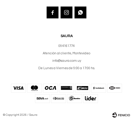



SAURA
094161774
Atención al cliente, Montevideo
info@saura.com.uy
De Lunes a Viernes de 9:00 a 17:00 hs.
© Copyright 2026 / Saura