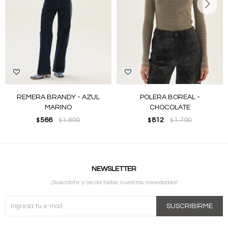
REMERA BRANDY - AZUL
POLERA BOREAL -
MARINO
CHOCOLATE
566
1.690
812
1.790
$
$
$
$
NEWSLETTER
¡Suscribite y recibí todas nuestras novedades!
SUSCRIBIRME