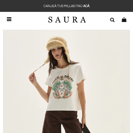
CANJEÁ TUS MILLAS ITAÚ
ACÁ
