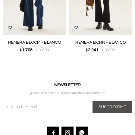
REMERA BLOOM - BLANCO
REMERA BORN - BLANCO
1.795
3.290
2.041
3.290
$
$
$
$
NEWSLETTER
¡Suscribite y recibí todas nuestras novedades!
SUSCRIBIRME


