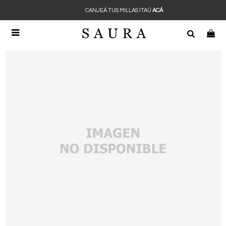
CANJEÁ TUS MILLAS ITAÚ
ACÁ
