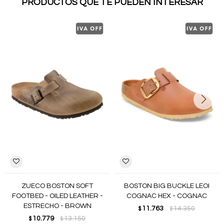
PRODUCTOS QUE TE PUEDEN INTERESAR
ZUECO BOSTON SOFT
BOSTON BIG BUCKLE LEOI
FOOTBED - OILED LEATHER -
COGNAC HEX - COGNAC
ESTRECHO - BROWN
11.763
14.350
$
$
10.779
13.150
$
$