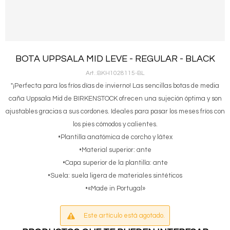
BOTA UPPSALA MID LEVE - REGULAR - BLACK
BKH1028115-BL
"¡Perfecta para los fríos días de invierno! Las sencillas botas de media
caña Uppsala Mid de BIRKENSTOCK ofrecen una sujeción óptima y son
ajustables gracias a sus cordones. Ideales para pasar los meses fríos con
los pies cómodos y calientes.
•Plantilla anatómica de corcho y látex
•Material superior: ante
•Capa superior de la plantilla: ante
•Suela: suela ligera de materiales sintéticos
•«Made in Portugal»
Este artículo está agotado.