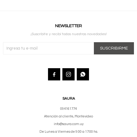
NEWSLETTER
¡Suscribite y recibí todas nuestras novedades!
SUSCRIBIRME



SAURA
094161774
Atención al cliente, Montevideo
info@saura.com.uy
De Lunes a Viernes de 9:00 a 17:00 hs.