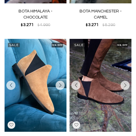
BOTA HIMALAYA -
BOTA MANCHESTER -
CHOCOLATE
CAMEL
3.271
4.990
3.271
8.290
$
$
$
$