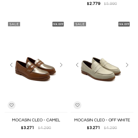
2.779
5.990
$
$
MOCASIN CLEO - CAMEL
MOCASIN CLEO - OFF WHITE
3.271
4.290
3.271
4.290
$
$
$
$