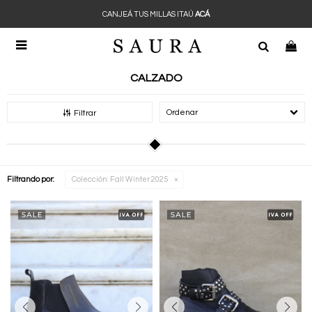
CANJEÁ TUS MILLAS ITAÚ
ACÁ

CALZADO
Recomendados
Filtrar
Filtrando por:
Colección:
Fall Winter 2025