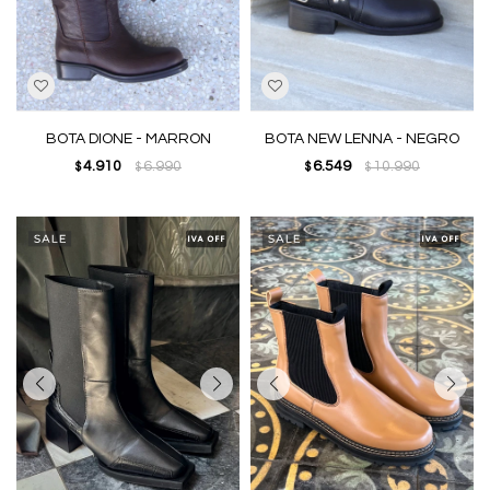
BOTA DIONE - MARRON
BOTA NEW LENNA - NEGRO
4.910
6.990
6.549
10.990
$
$
$
$