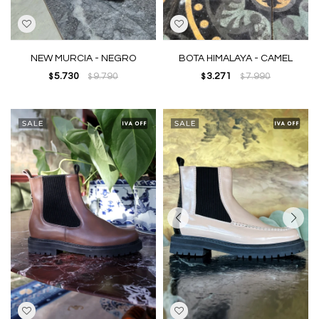
NEW MURCIA - NEGRO
BOTA HIMALAYA - CAMEL
5.730
9.790
3.271
7.990
$
$
$
$