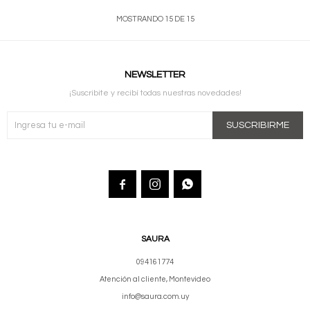
MOSTRANDO
15
DE
15
NEWSLETTER
¡Suscribite y recibí todas nuestras novedades!
SUSCRIBIRME



SAURA
094161774
Atención al cliente, Montevideo
info@saura.com.uy