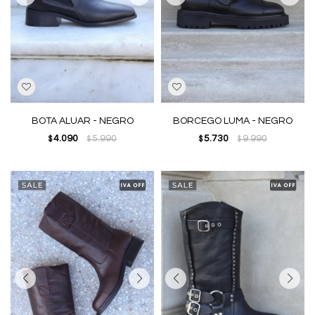
BOTA ALUAR - NEGRO
BORCEGO LUMA - NEGRO
4.090
5.990
5.730
9.990
$
$
$
$