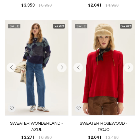
3.353
6.990
2.041
4.990
$
$
$
$
SWEATER WONDERLAND -
SWEATER ROSEWOOD -
AZUL
ROJO
3.271
6.990
2.041
3.490
$
$
$
$