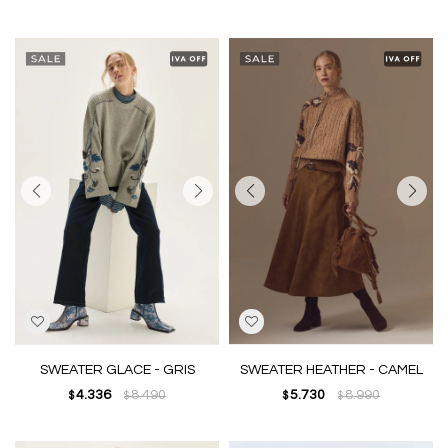
SWEATER GLACE - GRIS
SWEATER HEATHER - CAMEL
4.336
8.490
5.730
8.990
$
$
$
$