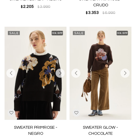
CRUDO
2.205
3.990
$
$
3.353
6.990
$
$
SWEATER PRIMROSE -
SWEATER GLOW -
NEGRO
CHOCOLATE