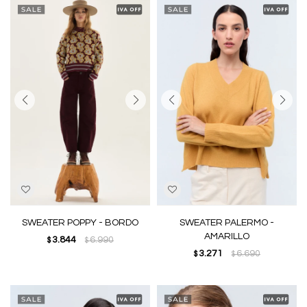
SWEATER POPPY - BORDO
SWEATER PALERMO -
AMARILLO
3.844
6.990
$
$
3.271
6.690
$
$