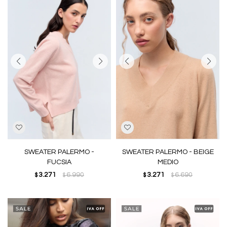
SWEATER PALERMO -
SWEATER PALERMO - BEIGE
FUCSIA
MEDIO
3.271
6.990
3.271
6.690
$
$
$
$