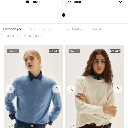
Recomendados
Filtrar
Filtrando por:
Vestimenta
Tejido de Punto
Sweaters
Quitar filtros
Talle S