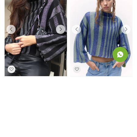
SWEATER KAI - NEGRO
SWEATER MANTIS - AZUL
3.271
4.990
3.271
5.990
$
$
$
$