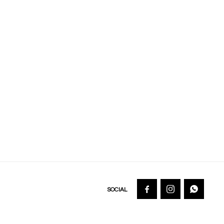


