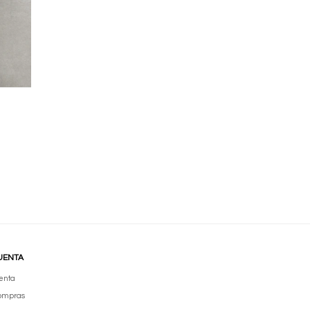
UENTA
enta
compras