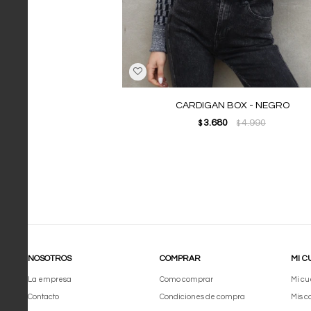
CARDIGAN BOX - NEGRO
3.680
4.990
$
$
NOSOTROS
COMPRAR
MI C
La empresa
Como comprar
Mi cu
Contacto
Condiciones de compra
Mis 