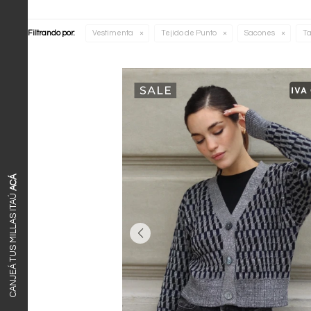
Filtrando por:
Vestimenta
Tejido de Punto
Sacones
Ta
ACÁ
CANJEÁ TUS MILLAS ITAÚ