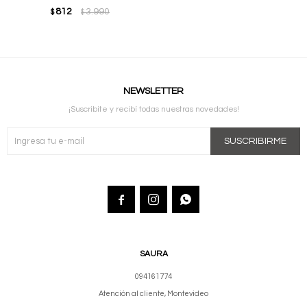
812
3.990
$
$
NEWSLETTER
¡Suscribite y recibí todas nuestras novedades!
SUSCRIBIRME



SAURA
094161774
Atención al cliente, Montevideo