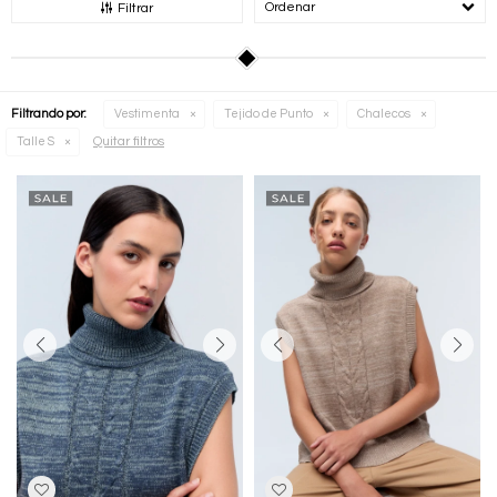
Recomendados
Filtrar
Filtrando por:
Vestimenta
Tejido de Punto
Chalecos
Quitar filtros
Talle S