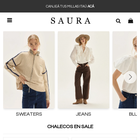
CANJEÁ TUS MILLAS ITAÚ
ACÁ

SWEATERS
JEANS
BLU
CHALECOS EN SALE