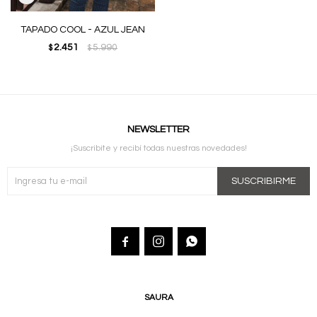
TAPADO COOL - AZUL JEAN
2.451
5.990
$
$
NEWSLETTER
¡Suscribite y recibí todas nuestras novedades!
SUSCRIBIRME



SAURA