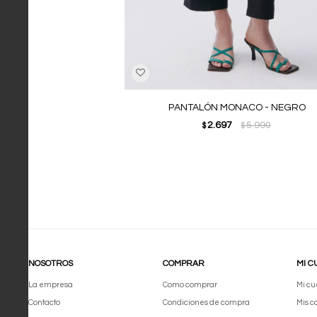
PANTALÓN MONACO - NEGRO
2.697
5.990
$
$
NOSOTROS
COMPRAR
MI C
La empresa
Como comprar
Mi cu
Contacto
Condiciones de compra
Mis 