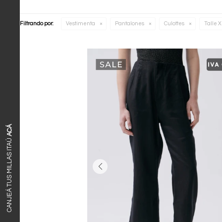
Filtrando por:
Vestimenta
Pantalones
Culottes
Talle X
ACÁ
CANJEÁ TUS MILLAS ITAÚ