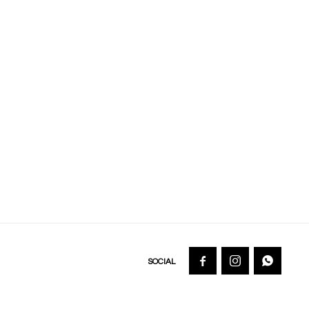


