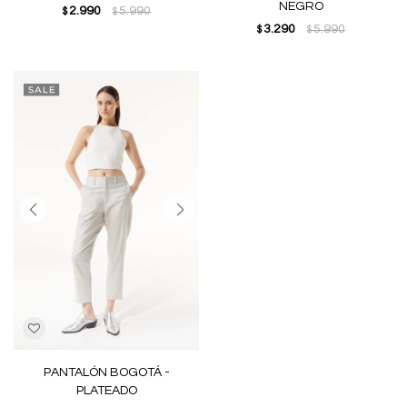
NEGRO
2.990
5.990
$
$
3.290
5.990
$
$
PANTALÓN BOGOTÁ -
PLATEADO