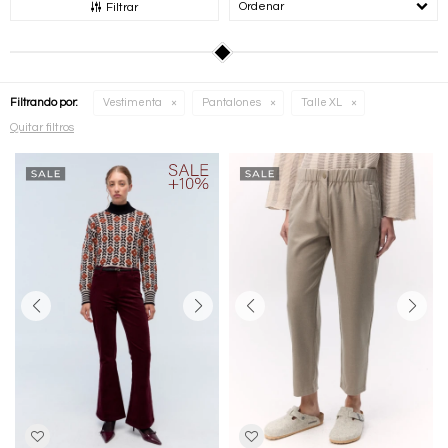
Recomendados
Filtrar
Filtrando por:
Vestimenta
Pantalones
Talle XL
Quitar filtros