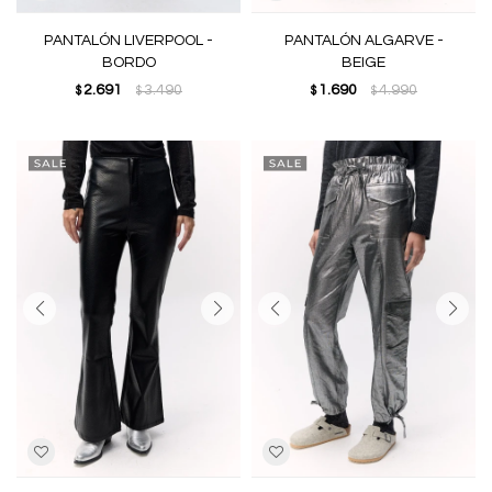
PANTALÓN LIVERPOOL -
PANTALÓN ALGARVE -
BORDO
BEIGE
2.691
3.490
1.690
4.990
$
$
$
$