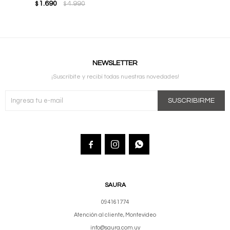
1.690
4.990
$
$
NEWSLETTER
¡Suscribite y recibí todas nuestras novedades!
SUSCRIBIRME



SAURA
094161774
Atención al cliente, Montevideo
info@saura.com.uy