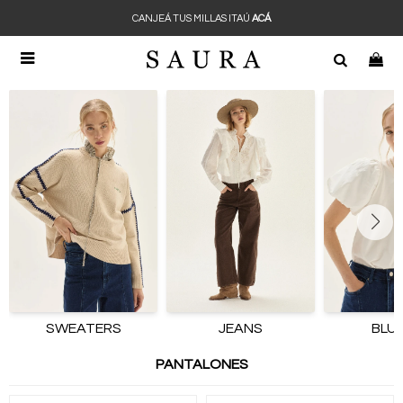
CANJEÁ TUS MILLAS ITAÚ
ACÁ

SWEATERS
JEANS
BLU
PANTALONES