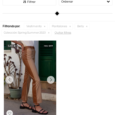
Recomendados
Filtrar
Filtrando por:
Vestimenta
Pantalones
Belly
Quitar filtros
Colección:
Spring Summer 2023