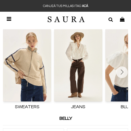
CANJEÁ TUS MILLAS ITAÚ
ACÁ

SWEATERS
JEANS
BLU
BELLY