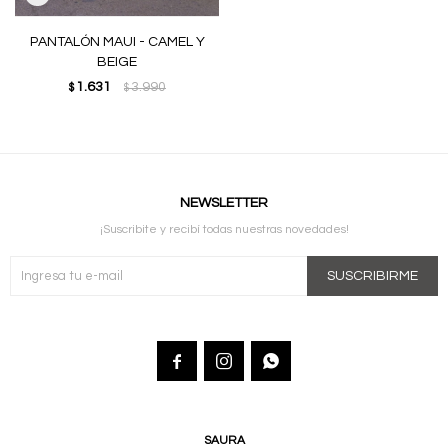
PANTALÓN MAUI - CAMEL Y
BEIGE
1.631
3.990
$
$
NEWSLETTER
¡Suscribite y recibí todas nuestras novedades!
SUSCRIBIRME



SAURA