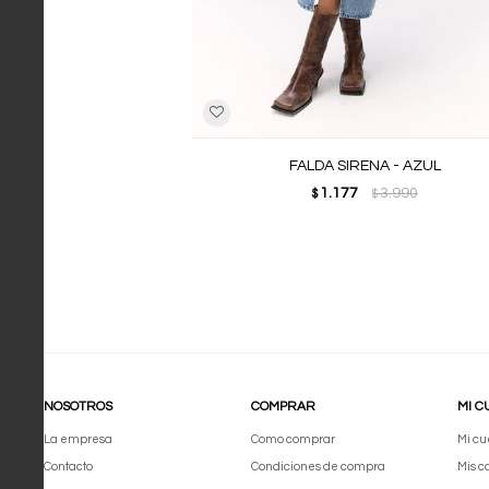
FALDA SIRENA - AZUL
1.177
3.990
$
$
NOSOTROS
COMPRAR
MI C
La empresa
Como comprar
Mi cu
Contacto
Condiciones de compra
Mis 