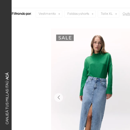
Quita
Filtrando por:
Vestimenta
Faldas y shorts
Talle XL
ACÁ
CANJEÁ TUS MILLAS ITAÚ