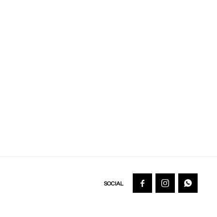


