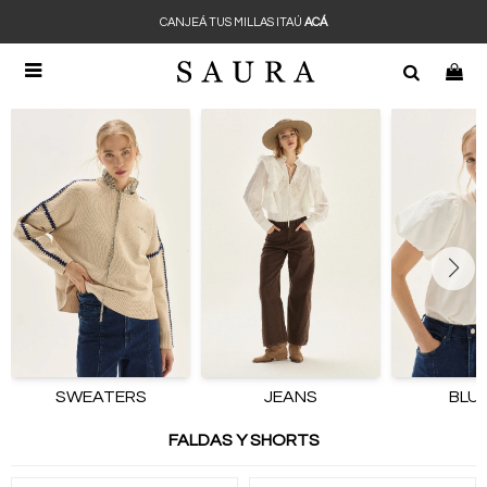
CANJEÁ TUS MILLAS ITAÚ
ACÁ

SWEATERS
JEANS
BLU
FALDAS Y SHORTS