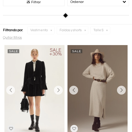
Recomendados
Filtrar
Filtrando por:
Vestimenta
Faldas y shorts
Talle S
Quitar filtros