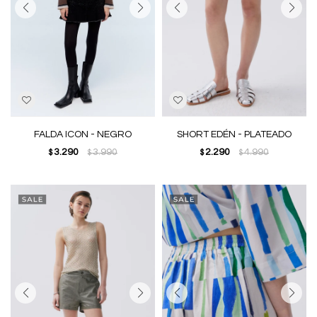
FALDA ICON - NEGRO
SHORT EDÉN - PLATEADO
3.290
3.990
2.290
4.990
$
$
$
$