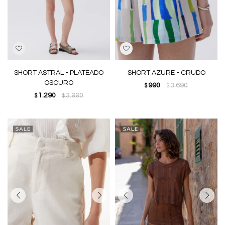
SHORT ASTRAL - PLATEADO
SHORT AZURE - CRUDO
OSCURO
990
3.690
$
$
1.290
3.990
$
$