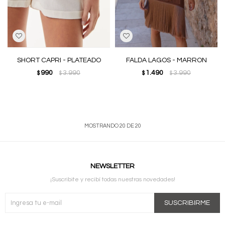
SHORT CAPRI - PLATEADO
FALDA LAGOS - MARRON
990
3.990
1.490
3.990
$
$
$
$
MOSTRANDO
20
DE
20
NEWSLETTER
¡Suscribite y recibí todas nuestras novedades!
SUSCRIBIRME