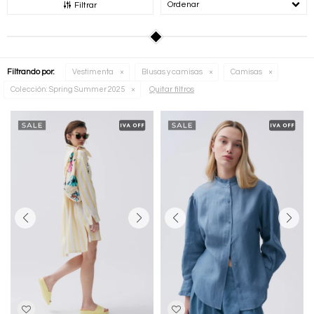
Recomendados
Filtrar
Filtrando por:
Vestimenta
Blusas y camisas
Camisas
Quitar filtros
Colección:
Spring Summer 2025