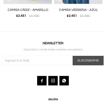
CAMISA CÁDIZ - AMARILLO
CAMISA VERBENA - AZUL
2.451
5.690
2.451
5.990
$
$
$
$
NEWSLETTER
¡Suscribite y recibí todas nuestras novedades!
SUSCRIBIRME



SAURA