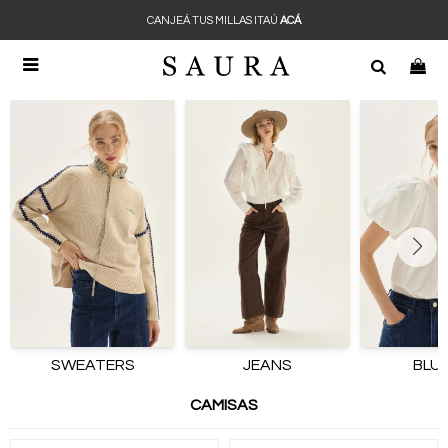
CANJEÁ TUS MILLAS ITAÚ
ACÁ

SWEATERS
JEANS
BLU
CAMISAS