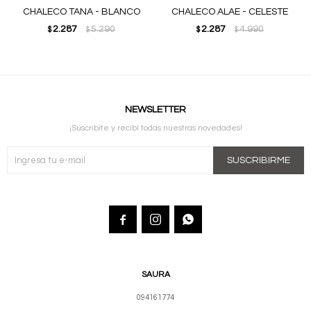
CHALECO TANA - BLANCO
CHALECO ALAE - CELESTE
2.287
5.290
2.287
4.990
$
$
$
$
NEWSLETTER
¡Suscribite y recibí todas nuestras novedades!
SUSCRIBIRME



SAURA
094161774