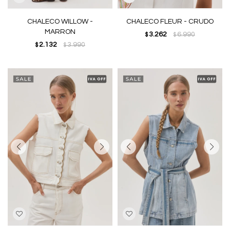
CHALECO WILLOW -
CHALECO FLEUR - CRUDO
MARRON
3.262
6.990
$
$
2.132
3.990
$
$