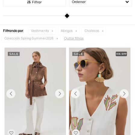
Recomendados
Filtrar
Filtrando por:
Vestimenta
Abrigos
Chalecos
Quitar filtros
Colección:
Spring Summer 2026