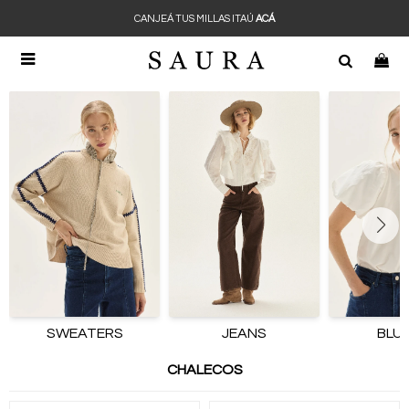
CANJEÁ TUS MILLAS ITAÚ
ACÁ

SWEATERS
JEANS
BLU
CHALECOS