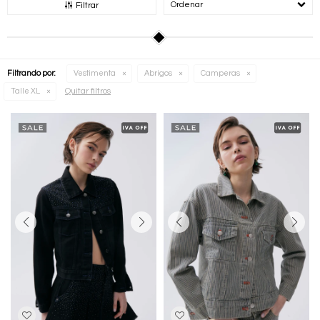
Recomendados
Filtrar
Filtrando por:
Vestimenta
Abrigos
Camperas
Quitar filtros
Talle XL