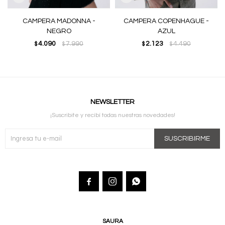
CAMPERA MADONNA -
CAMPERA COPENHAGUE -
NEGRO
AZUL
4.090
7.990
2.123
4.490
$
$
$
$
NEWSLETTER
¡Suscribite y recibí todas nuestras novedades!
SUSCRIBIRME



SAURA