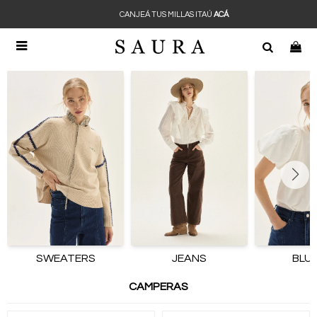
CANJEÁ TUS MILLAS ITAÚ
ACÁ

SWEATERS
JEANS
BLU
CAMPERAS