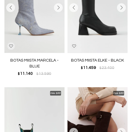
BOTAS MIISTA MARCELA -
BOTAS MIISTA ELKE - BLACK
BLUE
11.459
23.400
$
$
11.140
13.590
$
$