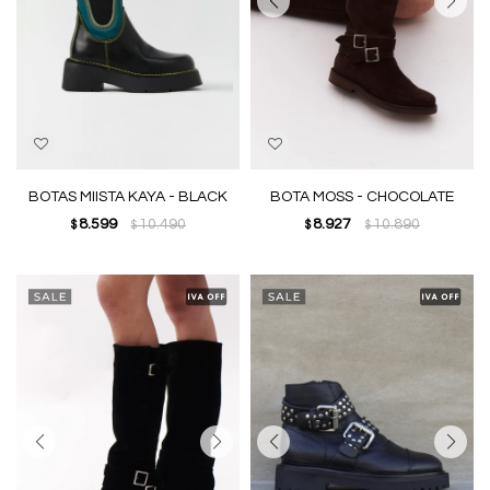
BOTAS MIISTA KAYA - BLACK
BOTA MOSS - CHOCOLATE
8.599
10.490
8.927
10.890
$
$
$
$