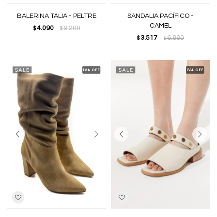
BALERINA TALIA - PELTRE
SANDALIA PACÍFICO -
CAMEL
4.090
9.200
$
$
3.517
6.890
$
$