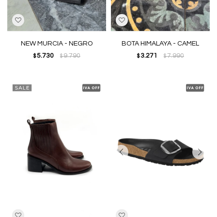
NEW MURCIA - NEGRO
BOTA HIMALAYA - CAMEL
5.730
9.790
3.271
7.990
$
$
$
$