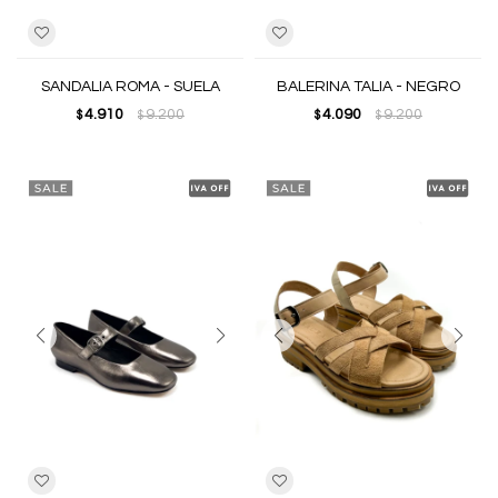
SANDALIA ROMA - SUELA
BALERINA TALIA - NEGRO
4.910
9.200
4.090
9.200
$
$
$
$