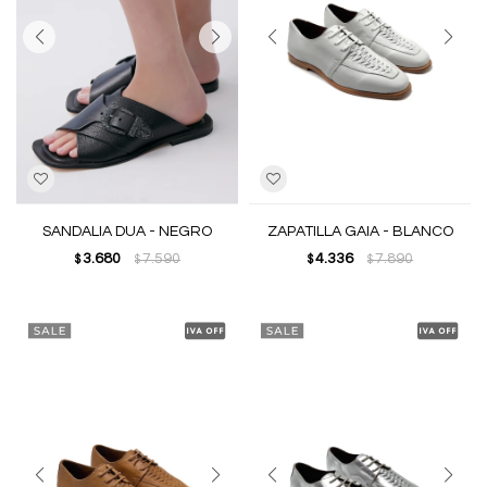
SANDALIA DUA - NEGRO
ZAPATILLA GAIA - BLANCO
3.680
7.590
4.336
7.890
$
$
$
$