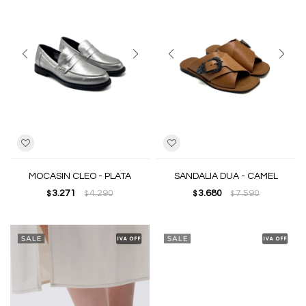
MOCASIN CLEO - PLATA
SANDALIA DUA - CAMEL
3.271
4.290
3.680
7.590
$
$
$
$