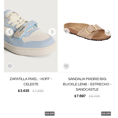
ZAPATILLA PIXEL - HOFF -
SANDALIA MADRID BIG
CELESTE
BUCKLE LENB - ESTRECHO -
SANDCASTLE
3.435
7.690
$
$
7.697
9.390
$
$