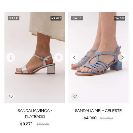
SANDALIA VINCA -
SANDALIA MEI - CELESTE
PLATEADO
4.090
6.990
$
$
3.271
5.990
$
$