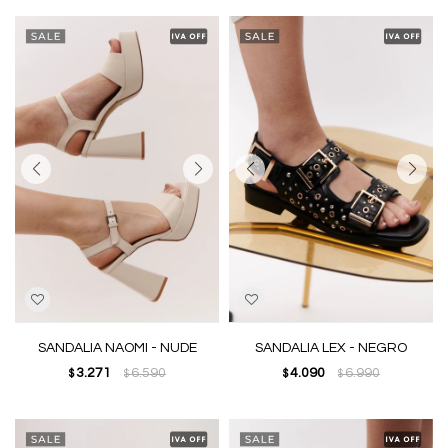
SANDALIA NAOMI - NUDE
SANDALIA LEX - NEGRO
3.271
6.590
4.090
6.990
$
$
$
$