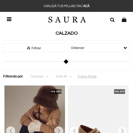
CANJEÁ TUS MILLAS ITAÚ
ACÁ

CALZADO
Recomendados
Filtrar
Quitar filtros
Filtrando por:
Calzado
Talle 39