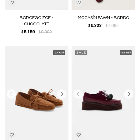
BORCEGO ZOE -
MOCASÍN FAWN - BORDO
CHOCOLATE
6.303
7.690
$
$
8.189
9.990
$
$