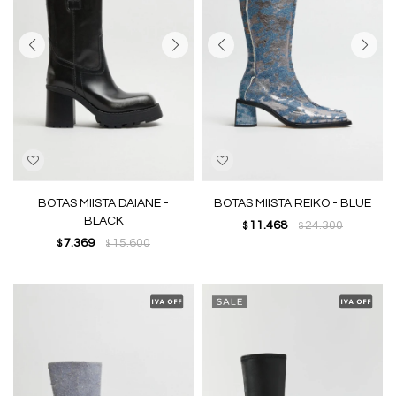
BOTAS MIISTA DAIANE -
BOTAS MIISTA REIKO - BLUE
BLACK
11.468
24.300
$
$
7.369
15.600
$
$