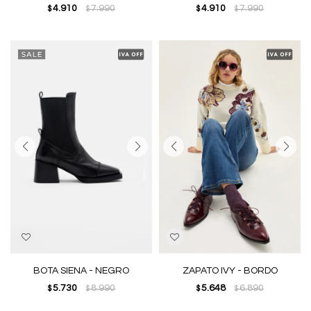
4.910
7.990
4.910
7.990
$
$
$
$
BOTA SIENA - NEGRO
ZAPATO IVY - BORDO
5.730
8.990
5.648
6.890
$
$
$
$