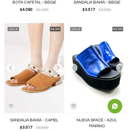
BOTA CAFETAL - BEIGE
SANDALIA BAHÍA - BEIGE
4.090
8.390
3.517
6.690
$
$
$
$
SANDALIA BAHÍA - CAMEL
NUEVA SPACE - AZUL
MARINO
3.517
6.690
$
$