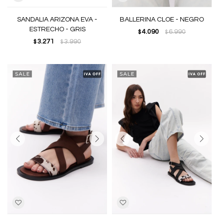
SANDALIA ARIZONA EVA -
BALLERINA CLOE - NEGRO
ESTRECHO - GRIS
4.090
6.990
$
$
3.271
3.990
$
$