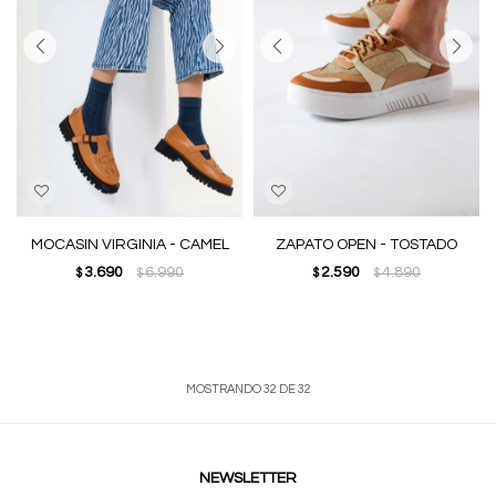
MOCASIN VIRGINIA - CAMEL
ZAPATO OPEN - TOSTADO
3.690
6.990
2.590
4.890
$
$
$
$
MOSTRANDO
32
DE
32
NEWSLETTER