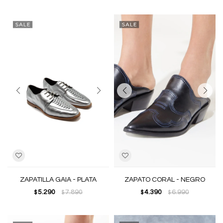
ZAPATILLA GAIA - PLATA
ZAPATO CORAL - NEGRO
5.290
7.890
4.390
6.990
$
$
$
$