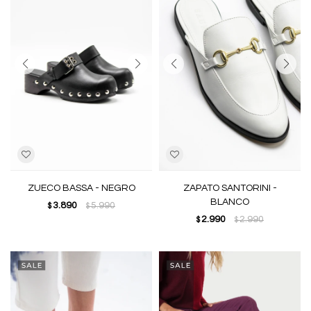
ZUECO BASSA - NEGRO
ZAPATO SANTORINI -
BLANCO
3.890
5.990
$
$
2.990
2.990
$
$