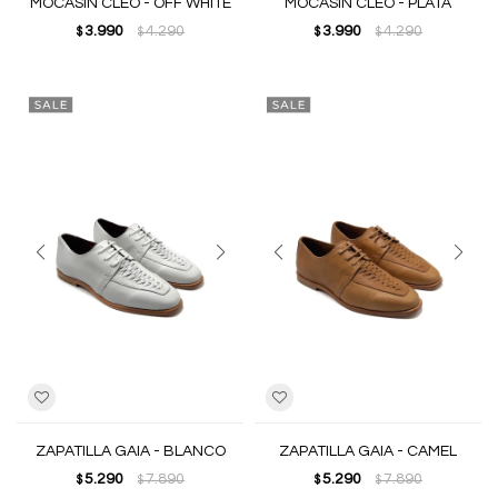
MOCASIN CLEO - OFF WHITE
MOCASIN CLEO - PLATA
3.990
4.290
3.990
4.290
$
$
$
$
ZAPATILLA GAIA - BLANCO
ZAPATILLA GAIA - CAMEL
5.290
7.890
5.290
7.890
$
$
$
$