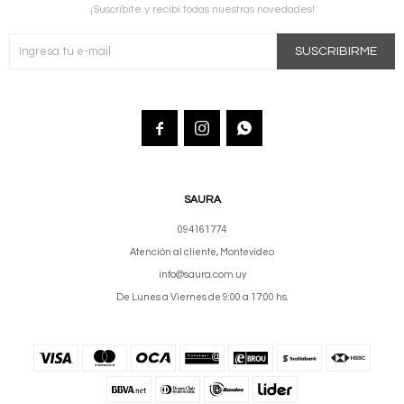
¡Suscribite y recibí todas nuestras novedades!
SUSCRIBIRME



SAURA
094161774
Atención al cliente, Montevideo
info@saura.com.uy
De Lunes a Viernes de 9:00 a 17:00 hs.