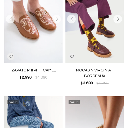
ZAPATO PHI PHI - CAMEL
MOCASIN VIRGINIA -
BORDEAUX
2.990
4.890
$
$
3.690
6.990
$
$