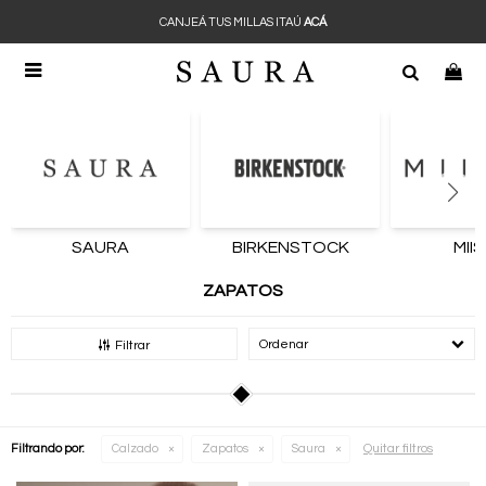
CANJEÁ TUS MILLAS ITAÚ
ACÁ

SAURA
BIRKENSTOCK
MII
ZAPATOS
Recomendados
Filtrar
Quitar filtros
Filtrando por:
Calzado
Zapatos
Saura