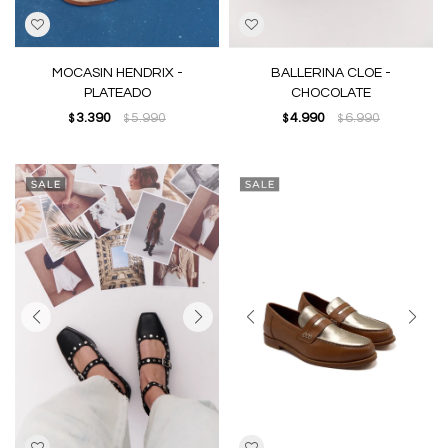
MOCASIN HENDRIX -
BALLERINA CLOE -
PLATEADO
CHOCOLATE
3.390
5.990
4.990
6.990
$
$
$
$